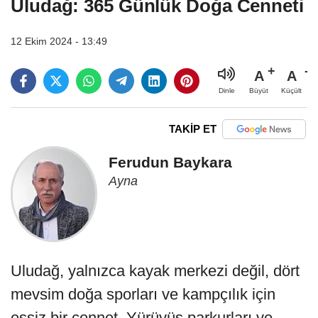
Uludağ: 365 Günlük Doğa Cenneti
12 Ekim 2024 - 13:49
A
A
Büyüt
Küçült
Dinle
TAKİP ET
Ferudun Baykara
Ayna
Uludağ, yalnızca kayak merkezi değil, dört
mevsim doğa sporları ve kampçılık için
eşsiz bir cennet. Yürüyüş parkurları ve