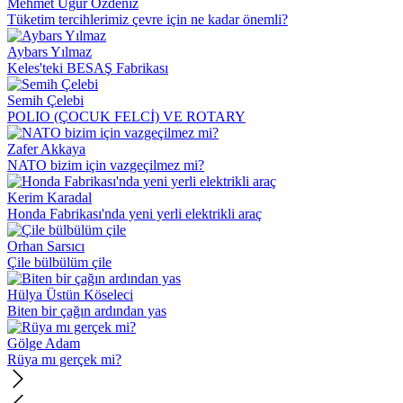
Mehmet Uğur Özdeniz
Tüketim tercihlerimiz çevre için ne kadar önemli?
Aybars Yılmaz
Keles'teki BESAŞ Fabrikası
Semih Çelebi
POLIO (ÇOCUK FELCİ) VE ROTARY
Zafer Akkaya
NATO bizim için vazgeçilmez mi?
Kerim Karadal
Honda Fabrikası'nda yeni yerli elektrikli araç
Orhan Sarsıcı
Çile bülbülüm çile
Hülya Üstün Köseleci
Biten bir çağın ardından yas
Gölge Adam
Rüya mı gerçek mi?