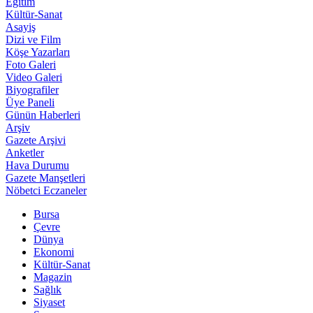
Eğitim
Kültür-Sanat
Asayiş
Dizi ve Film
Köşe Yazarları
Foto Galeri
Video Galeri
Biyografiler
Üye Paneli
Günün Haberleri
Arşiv
Gazete Arşivi
Anketler
Hava Durumu
Gazete Manşetleri
Nöbetci Eczaneler
Bursa
Çevre
Dünya
Ekonomi
Kültür-Sanat
Magazin
Sağlık
Siyaset