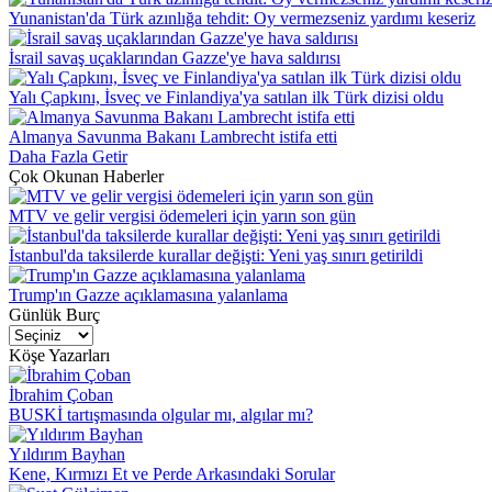
Yunanistan'da Türk azınlığa tehdit: Oy vermezseniz yardımı keseriz
İsrail savaş uçaklarından Gazze'ye hava saldırısı
Yalı Çapkını, İsveç ve Finlandiya'ya satılan ilk Türk dizisi oldu
Almanya Savunma Bakanı Lambrecht istifa etti
Daha Fazla Getir
Çok Okunan Haberler
MTV ve gelir vergisi ödemeleri için yarın son gün
İstanbul'da taksilerde kurallar değişti: Yeni yaş sınırı getirildi
Trump'ın Gazze açıklamasına yalanlama
Günlük Burç
Köşe Yazarları
İbrahim Çoban
BUSKİ tartışmasında olgular mı, algılar mı?
Yıldırım Bayhan
Kene, Kırmızı Et ve Perde Arkasındaki Sorular