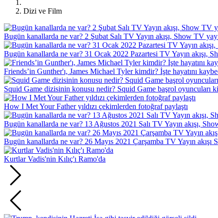
Dizi ve Film
Bugün kanallarda ne var? 2 Şubat Salı TV Yayın akışı, Show TV yay
Bugün kanallarda ne var? 31 Ocak 2022 Pazartesi TV Yayın akışı, S
Friends’in Gunther'ı, James Michael Tyler kimdir? İşte hayatını kay
Squid Game dizisinin konusu nedir? Squid Game başrol oyuncuları k
How I Met Your Father yıldızı çekimlerden fotoğraf paylaştı
Bugün kanallarda ne var? 13 Ağustos 2021 Salı TV Yayın akışı, Sho
Bugün kanallarda ne var? 26 Mayıs 2021 Çarşamba TV Yayın akışı S
Kurtlar Vadis'nin Kılıç'ı Ramo'da