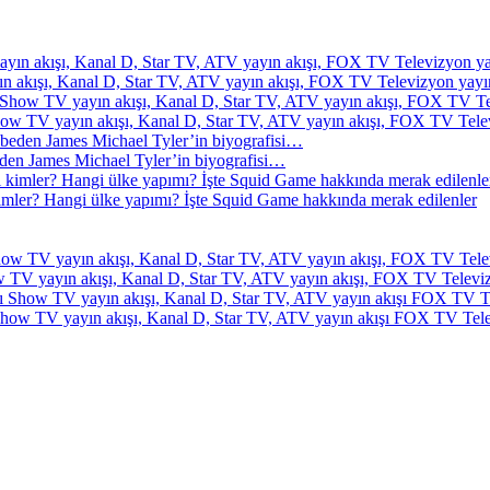
ın akışı, Kanal D, Star TV, ATV yayın akışı, FOX TV Televizyon yayın
how TV yayın akışı, Kanal D, Star TV, ATV yayın akışı, FOX TV Telev
beden James Michael Tyler’in biyografisi…
imler? Hangi ülke yapımı? İşte Squid Game hakkında merak edilenler
w TV yayın akışı, Kanal D, Star TV, ATV yayın akışı, FOX TV Televiz
how TV yayın akışı, Kanal D, Star TV, ATV yayın akışı FOX TV Tele