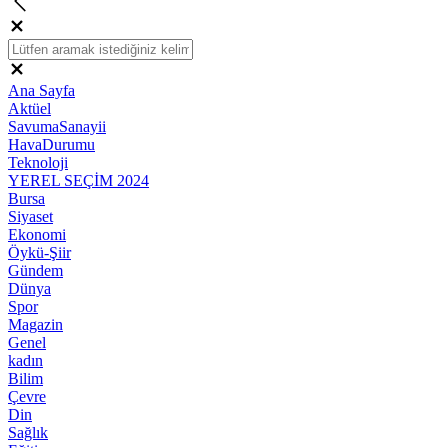
Ana Sayfa
Aktüel
SavumaSanayii
HavaDurumu
Teknoloji
YEREL SEÇİM 2024
Bursa
Siyaset
Ekonomi
Öykü-Şiir
Gündem
Dünya
Spor
Magazin
Genel
kadın
Bilim
Çevre
Din
Sağlık