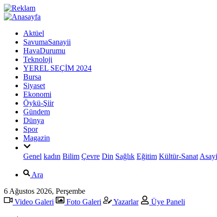
Aktüel
SavumaSanayii
HavaDurumu
Teknoloji
YEREL SEÇİM 2024
Bursa
Siyaset
Ekonomi
Öykü-Şiir
Gündem
Dünya
Spor
Magazin
Genel
kadın
Bilim
Çevre
Din
Sağlık
Eğitim
Kültür-Sanat
Asayi
Ara
6 Ağustos 2026, Perşembe
Video Galeri
Foto Galeri
Yazarlar
Üye Paneli