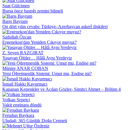
Suat Gülçimen
Bursa önce bastığı zemini bilmeli
Barış Bayram
On dört yılın cevabı: Türkiye–Azerbaycan askerî ilişkileri
Sadullah Özcan
Ergenekon'dan Yeniden Çıkıyor muyuz?
Z. Seven RAZGIRAT
Yaşayan Ölüler… Hâlâ Aynı Yerdeyiz
Münire ANAR ÇOBAN
Yeni Öğretmenlik Sistemi: Umut mu, Endişe mi?
İsmail Hakkı Kavurmacı
Kapanan Kepenkler ve Açılan Gözler- Simitçi Ahmet – Bölüm 4
Volkan Sepetçi
Vakit enginara döndü
Ferudun Baykara
Uludağ: 365 Günlük Doğa Cenneti