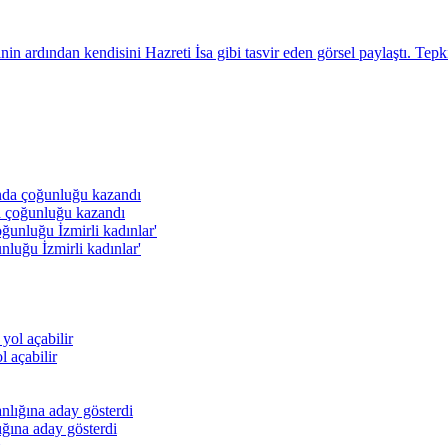
 ardından kendisini Hazreti İsa gibi tasvir eden görsel paylaştı. Tepki
da çoğunluğu kazandı
unluğu İzmirli kadınlar'
l açabilir
ığına aday gösterdi