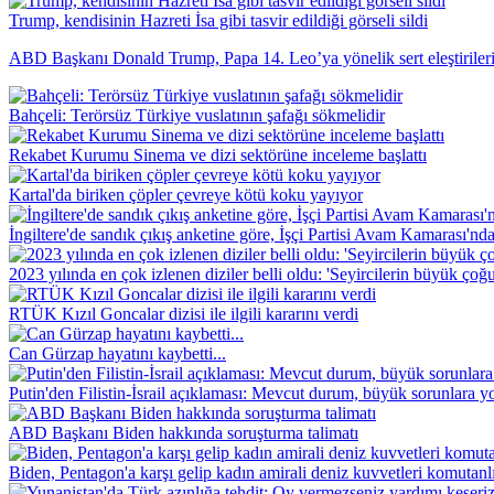
Trump, kendisinin Hazreti İsa gibi tasvir edildiği görseli sildi
ABD Başkanı Donald Trump, Papa 14. Leo’ya yönelik sert eleştirilerinin
Bahçeli: Terörsüz Türkiye vuslatının şafağı sökmelidir
Rekabet Kurumu Sinema ve dizi sektörüne inceleme başlattı
Kartal'da biriken çöpler çevreye kötü koku yayıyor
İngiltere'de sandık çıkış anketine göre, İşçi Partisi Avam Kamarası'n
2023 yılında en çok izlenen diziler belli oldu: 'Seyircilerin büyük çoğ
RTÜK Kızıl Goncalar dizisi ile ilgili kararını verdi
Can Gürzap hayatını kaybetti...
Putin'den Filistin-İsrail açıklaması: Mevcut durum, büyük sorunlara yo
ABD Başkanı Biden hakkında soruşturma talimatı
Biden, Pentagon'a karşı gelip kadın amirali deniz kuvvetleri komutanl