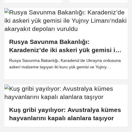
durdurdu
Rusya Savunma Bakanlığı:
Karadeniz’de iki askeri yük gemisi ile
Yujnıy Limanı’ndaki akaryakıt
Rusya Savunma Bakanlığı, Karadeniz’de Ukrayna ordusuna
depoları vuruldu
askeri malzeme taşıyan iki kuru yük gemisi ve Yujnıy
Limanı’ndaki akaryakıt depolarının yüksek hassasiyetli
silahlar ve İHA’larla hedef alındığını duyurdu.
Kuş gribi yayılıyor: Avustralya kümes
hayvanlarını kapalı alanlara taşıyor