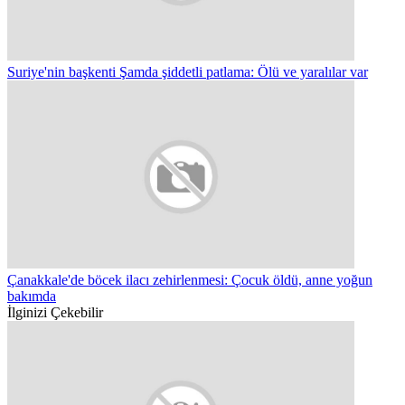
Suriye'nin başkenti Şamda şiddetli patlama: Ölü ve yaralılar var
Çanakkale'de böcek ilacı zehirlenmesi: Çocuk öldü, anne yoğun
bakımda
İlginizi Çekebilir