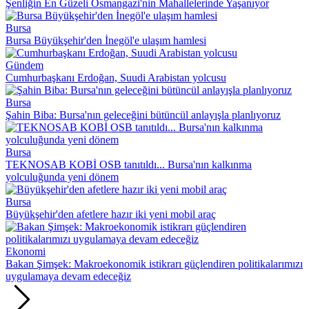
Şenliğin En Güzeli Osmangazi'nin Mahallelerinde Yaşanıyor
Bursa
Bursa Büyükşehir'den İnegöl'e ulaşım hamlesi
Gündem
Cumhurbaşkanı Erdoğan, Suudi Arabistan yolcusu
Bursa
Şahin Biba: Bursa'nın geleceğini bütüncül anlayışla planlıyoruz
Bursa
TEKNOSAB KOBİ OSB tanıtıldı... Bursa'nın kalkınma
yolculuğunda yeni dönem
Bursa
Büyükşehir'den afetlere hazır iki yeni mobil araç
Ekonomi
Bakan Şimşek: Makroekonomik istikrarı güçlendiren politikalarımızı
uygulamaya devam edeceğiz