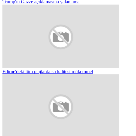
Trump'ın Gazze açıklamasına yalanlama
Edirne'deki tüm plajlarda su kalitesi mükemmel