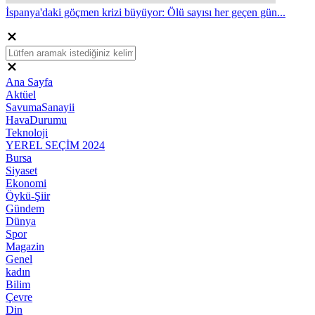
İspanya'daki göçmen krizi büyüyor: Ölü sayısı her geçen gün...
Ana Sayfa
Aktüel
SavumaSanayii
HavaDurumu
Teknoloji
YEREL SEÇİM 2024
Bursa
Siyaset
Ekonomi
Öykü-Şiir
Gündem
Dünya
Spor
Magazin
Genel
kadın
Bilim
Çevre
Din