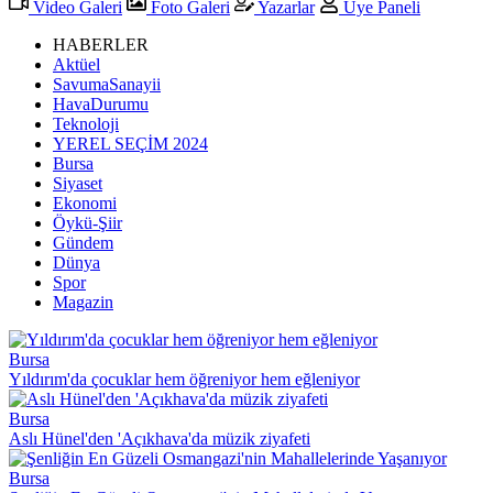
Video Galeri
Foto Galeri
Yazarlar
Üye Paneli
HABERLER
Aktüel
SavumaSanayii
HavaDurumu
Teknoloji
YEREL SEÇİM 2024
Bursa
Siyaset
Ekonomi
Öykü-Şiir
Gündem
Dünya
Spor
Magazin
Bursa
Yıldırım'da çocuklar hem öğreniyor hem eğleniyor
Bursa
Aslı Hünel'den 'Açıkhava'da müzik ziyafeti
Bursa