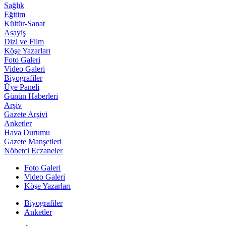
Sağlık
Eğitim
Kültür-Sanat
Asayiş
Dizi ve Film
Köşe Yazarları
Foto Galeri
Video Galeri
Biyografiler
Üye Paneli
Günün Haberleri
Arşiv
Gazete Arşivi
Anketler
Hava Durumu
Gazete Manşetleri
Nöbetci Eczaneler
Foto Galeri
Video Galeri
Köşe Yazarları
Biyografiler
Anketler