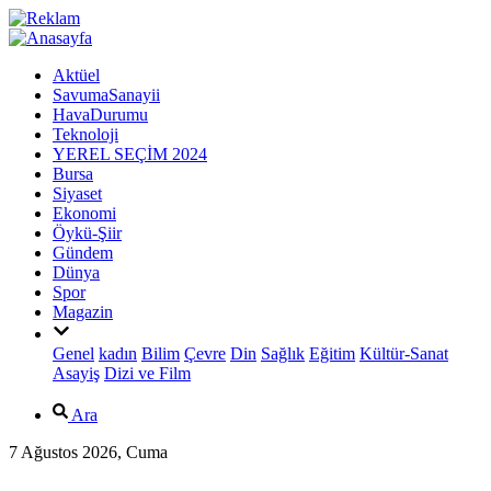
Aktüel
SavumaSanayii
HavaDurumu
Teknoloji
YEREL SEÇİM 2024
Bursa
Siyaset
Ekonomi
Öykü-Şiir
Gündem
Dünya
Spor
Magazin
Genel
kadın
Bilim
Çevre
Din
Sağlık
Eğitim
Kültür-Sanat
Asayiş
Dizi ve Film
Ara
7 Ağustos 2026, Cuma