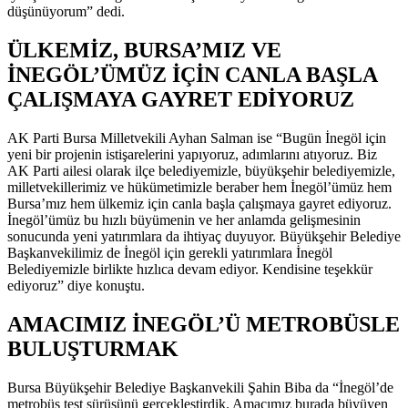
düşünüyorum” dedi.
ÜLKEMİZ, BURSA’MIZ VE
İNEGÖL’ÜMÜZ İÇİN CANLA BAŞLA
ÇALIŞMAYA GAYRET EDİYORUZ
AK Parti Bursa Milletvekili Ayhan Salman ise “Bugün İnegöl için
yeni bir projenin istişarelerini yapıyoruz, adımlarını atıyoruz. Biz
AK Parti ailesi olarak ilçe belediyemizle, büyükşehir belediyemizle,
milletvekillerimiz ve hükümetimizle beraber hem İnegöl’ümüz hem
Bursa’mız hem ülkemiz için canla başla çalışmaya gayret ediyoruz.
İnegöl’ümüz bu hızlı büyümenin ve her anlamda gelişmesinin
sonucunda yeni yatırımlara da ihtiyaç duyuyor. Büyükşehir Belediye
Başkanvekilimiz de İnegöl için gerekli yatırımlara İnegöl
Belediyemizle birlikte hızlıca devam ediyor. Kendisine teşekkür
ediyoruz” diye konuştu.
AMACIMIZ İNEGÖL’Ü METROBÜSLE
BULUŞTURMAK
Bursa Büyükşehir Belediye Başkanvekili Şahin Biba da “İnegöl’de
metrobüs test sürüşünü gerçekleştirdik. Amacımız burada büyüyen