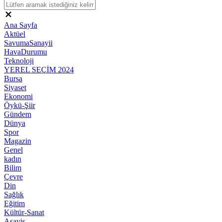
Ana Sayfa
Aktüel
SavumaSanayii
HavaDurumu
Teknoloji
YEREL SEÇİM 2024
Bursa
Siyaset
Ekonomi
Öykü-Şiir
Gündem
Dünya
Spor
Magazin
Genel
kadın
Bilim
Çevre
Din
Sağlık
Eğitim
Kültür-Sanat
Asayiş