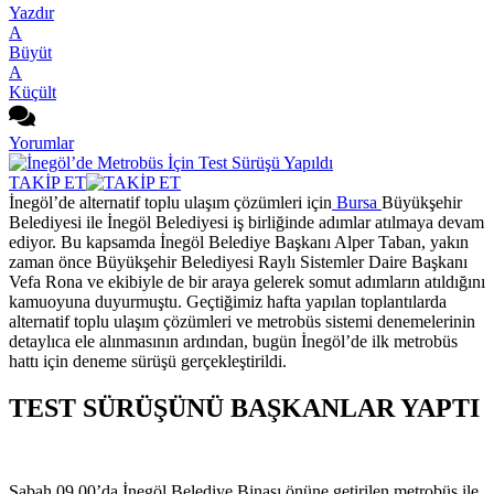
Yazdır
A
Büyüt
A
Küçült
Yorumlar
TAKİP ET
İnegöl’de alternatif toplu ulaşım çözümleri için
Bursa
Büyükşehir
Belediyesi ile İnegöl Belediyesi iş birliğinde adımlar atılmaya devam
ediyor. Bu kapsamda İnegöl Belediye Başkanı Alper Taban, yakın
zaman önce Büyükşehir Belediyesi Raylı Sistemler Daire Başkanı
Vefa Rona ve ekibiyle de bir araya gelerek somut adımların atıldığını
kamuoyuna duyurmuştu. Geçtiğimiz hafta yapılan toplantılarda
alternatif toplu ulaşım çözümleri ve metrobüs sistemi denemelerinin
detaylıca ele alınmasının ardından, bugün İnegöl’de ilk metrobüs
hattı için deneme sürüşü gerçekleştirildi.
TEST SÜRÜŞÜNÜ BAŞKANLAR YAPTI
Sabah 09.00’da İnegöl Belediye Binası önüne getirilen metrobüs ile