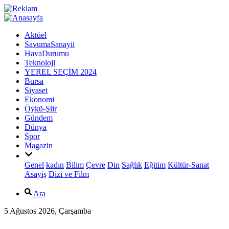
Aktüel
SavumaSanayii
HavaDurumu
Teknoloji
YEREL SEÇİM 2024
Bursa
Siyaset
Ekonomi
Öykü-Şiir
Gündem
Dünya
Spor
Magazin
Genel
kadın
Bilim
Çevre
Din
Sağlık
Eğitim
Kültür-Sanat
Asayiş
Dizi ve Film
Ara
5 Ağustos 2026, Çarşamba