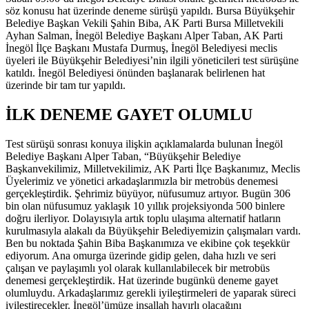
söz konusu hat üzerinde deneme sürüşü yapıldı. Bursa Büyükşehir
Belediye Başkan Vekili Şahin Biba, AK Parti Bursa Milletvekili
Ayhan Salman, İnegöl Belediye Başkanı Alper Taban, AK Parti
İnegöl İlçe Başkanı Mustafa Durmuş, İnegöl Belediyesi meclis
üyeleri ile Büyükşehir Belediyesi’nin ilgili yöneticileri test sürüşüne
katıldı. İnegöl Belediyesi önünden başlanarak belirlenen hat
üzerinde bir tam tur yapıldı.
İLK DENEME GAYET OLUMLU
Test sürüşü sonrası konuya ilişkin açıklamalarda bulunan İnegöl
Belediye Başkanı Alper Taban, “Büyükşehir Belediye
Başkanvekilimiz, Milletvekilimiz, AK Parti İlçe Başkanımız, Meclis
Üyelerimiz ve yönetici arkadaşlarımızla bir metrobüs denemesi
gerçekleştirdik. Şehrimiz büyüyor, nüfusumuz artıyor. Bugün 306
bin olan nüfusumuz yaklaşık 10 yıllık projeksiyonda 500 binlere
doğru ilerliyor. Dolayısıyla artık toplu ulaşıma alternatif hatların
kurulmasıyla alakalı da Büyükşehir Belediyemizin çalışmaları vardı.
Ben bu noktada Şahin Biba Başkanımıza ve ekibine çok teşekkür
ediyorum. Ana omurga üzerinde gidip gelen, daha hızlı ve seri
çalışan ve paylaşımlı yol olarak kullanılabilecek bir metrobüs
denemesi gerçekleştirdik. Hat üzerinde bugünkü deneme gayet
olumluydu. Arkadaşlarımız gerekli iyileştirmeleri de yaparak süreci
iyileştirecekler. İnegöl’ümüze inşallah hayırlı olacağını