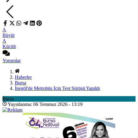
A
Büyüt
A
Küçült
Yorumlar
Haberler
Bursa
İnegöl'de Metrobüs İçin Test Sürüşü Yapıldı
Bursa
Yayınlanma: 06 Temmuz 2026 - 13:19