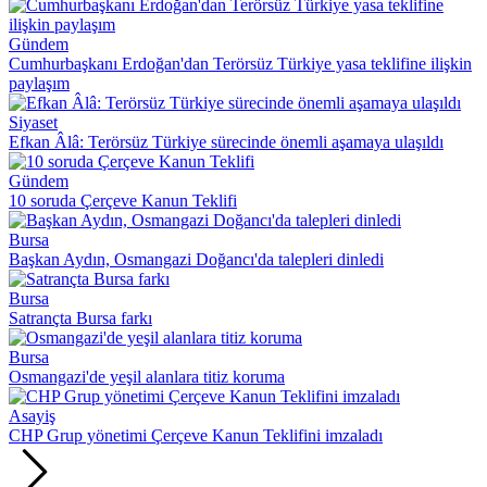
Gündem
Cumhurbaşkanı Erdoğan'dan Terörsüz Türkiye yasa teklifine ilişkin
paylaşım
Siyaset
Efkan Âlâ: Terörsüz Türkiye sürecinde önemli aşamaya ulaşıldı
Gündem
10 soruda Çerçeve Kanun Teklifi
Bursa
Başkan Aydın, Osmangazi Doğancı'da talepleri dinledi
Bursa
Satrançta Bursa farkı
Bursa
Osmangazi'de yeşil alanlara titiz koruma
Asayiş
CHP Grup yönetimi Çerçeve Kanun Teklifini imzaladı