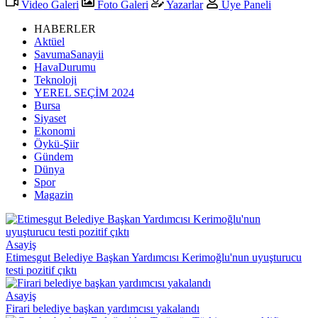
Video Galeri
Foto Galeri
Yazarlar
Üye Paneli
HABERLER
Aktüel
SavumaSanayii
HavaDurumu
Teknoloji
YEREL SEÇİM 2024
Bursa
Siyaset
Ekonomi
Öykü-Şiir
Gündem
Dünya
Spor
Magazin
Asayiş
Etimesgut Belediye Başkan Yardımcısı Kerimoğlu'nun uyuşturucu
testi pozitif çıktı
Asayiş
Firari belediye başkan yardımcısı yakalandı