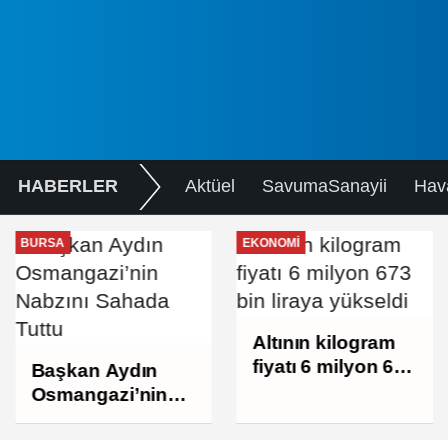
HABERLER
Aktüel
SavumaSanayii
Hav
BURSA
EKONOMI
Altının kilogram
fiyatı 6 milyon 673
Başkan Aydın
bin liraya
Osmangazi’nin
yükseldi
Nabzını Sahada
Tuttu