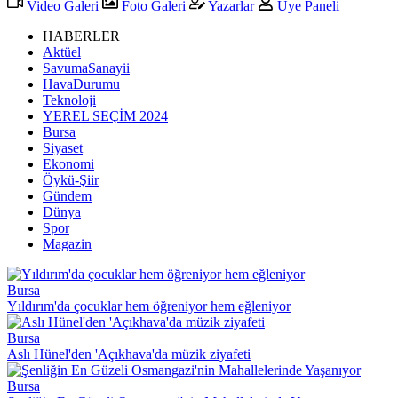
Video Galeri
Foto Galeri
Yazarlar
Üye Paneli
HABERLER
Aktüel
SavumaSanayii
HavaDurumu
Teknoloji
YEREL SEÇİM 2024
Bursa
Siyaset
Ekonomi
Öykü-Şiir
Gündem
Dünya
Spor
Magazin
Bursa
Yıldırım'da çocuklar hem öğreniyor hem eğleniyor
Bursa
Aslı Hünel'den 'Açıkhava'da müzik ziyafeti
Bursa