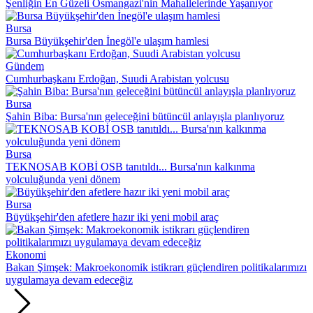
Şenliğin En Güzeli Osmangazi'nin Mahallelerinde Yaşanıyor
Bursa
Bursa Büyükşehir'den İnegöl'e ulaşım hamlesi
Gündem
Cumhurbaşkanı Erdoğan, Suudi Arabistan yolcusu
Bursa
Şahin Biba: Bursa'nın geleceğini bütüncül anlayışla planlıyoruz
Bursa
TEKNOSAB KOBİ OSB tanıtıldı... Bursa'nın kalkınma
yolculuğunda yeni dönem
Bursa
Büyükşehir'den afetlere hazır iki yeni mobil araç
Ekonomi
Bakan Şimşek: Makroekonomik istikrarı güçlendiren politikalarımızı
uygulamaya devam edeceğiz