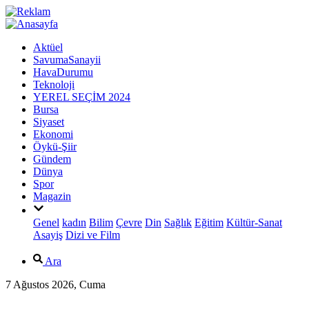
Aktüel
SavumaSanayii
HavaDurumu
Teknoloji
YEREL SEÇİM 2024
Bursa
Siyaset
Ekonomi
Öykü-Şiir
Gündem
Dünya
Spor
Magazin
Genel
kadın
Bilim
Çevre
Din
Sağlık
Eğitim
Kültür-Sanat
Asayiş
Dizi ve Film
Ara
7 Ağustos 2026, Cuma