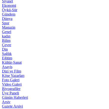
Siyaset
Ekonomi
Öykü-Şiir
Gündem
Dünya
Spor
Magazin
Genel
kadın
Bilim
Çevre
Din
Sağlık
Eğitim
Kültür-Sanat
Asayiş
Dizi ve Film
Köşe Yazarları
Foto Galeri
Video Galeri
Biyografiler
Üye Paneli
Günün Haberleri
Arşiv
Gazete Arşivi