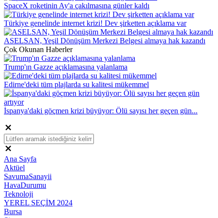
SpaceX roketinin Ay'a çakılmasına günler kaldı
Türkiye genelinde internet krizi! Dev şirketten açıklama var
ASELSAN, Yeşil Dönüşüm Merkezi Belgesi almaya hak kazandı
Çok Okunan Haberler
Trump'ın Gazze açıklamasına yalanlama
Edirne'deki tüm plajlarda su kalitesi mükemmel
İspanya'daki göçmen krizi büyüyor: Ölü sayısı her geçen gün...
Ana Sayfa
Aktüel
SavumaSanayii
HavaDurumu
Teknoloji
YEREL SEÇİM 2024
Bursa