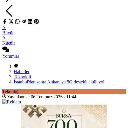
A
Büyüt
A
Küçült
Yorumlar
Haberler
Teknoloji
İstanbul'dan sonra Ankara'ya 5G destekli akıllı yol
Teknoloji
Yayınlanma: 06 Temmuz 2026 - 11:44