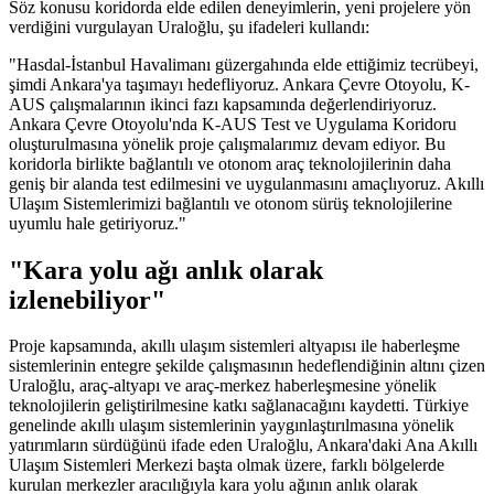
Söz konusu koridorda elde edilen deneyimlerin, yeni projelere yön
verdiğini vurgulayan Uraloğlu, şu ifadeleri kullandı:
"Hasdal-İstanbul Havalimanı güzergahında elde ettiğimiz tecrübeyi,
şimdi Ankara'ya taşımayı hedefliyoruz. Ankara Çevre Otoyolu, K-
AUS çalışmalarının ikinci fazı kapsamında değerlendiriyoruz.
Ankara Çevre Otoyolu'nda K-AUS Test ve Uygulama Koridoru
oluşturulmasına yönelik proje çalışmalarımız devam ediyor. Bu
koridorla birlikte bağlantılı ve otonom araç teknolojilerinin daha
geniş bir alanda test edilmesini ve uygulanmasını amaçlıyoruz. Akıllı
Ulaşım Sistemlerimizi bağlantılı ve otonom sürüş teknolojilerine
uyumlu hale getiriyoruz."
"Kara yolu ağı anlık olarak
izlenebiliyor"
Proje kapsamında, akıllı ulaşım sistemleri altyapısı ile haberleşme
sistemlerinin entegre şekilde çalışmasının hedeflendiğinin altını çizen
Uraloğlu, araç-altyapı ve araç-merkez haberleşmesine yönelik
teknolojilerin geliştirilmesine katkı sağlanacağını kaydetti. Türkiye
genelinde akıllı ulaşım sistemlerinin yaygınlaştırılmasına yönelik
yatırımların sürdüğünü ifade eden Uraloğlu, Ankara'daki Ana Akıllı
Ulaşım Sistemleri Merkezi başta olmak üzere, farklı bölgelerde
kurulan merkezler aracılığıyla kara yolu ağının anlık olarak