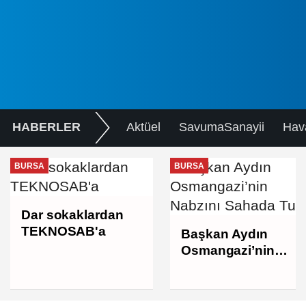
HABERLER
Aktüel
SavumaSanayii
Hav
BURSA
BURSA
Dar sokaklardan
TEKNOSAB'a
Başkan Aydın
Osmangazi’nin
Nabzını Sahada
Tuttu