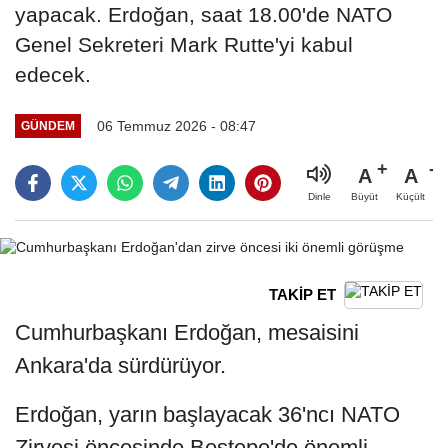
yapacak. Erdoğan, saat 18.00'de NATO
Genel Sekreteri Mark Rutte'yi kabul
edecek.
06 Temmuz 2026 - 08:47
GÜNDEM
A
A
Büyüt
Küçült
Dinle
TAKİP ET
Cumhurbaşkanı Erdoğan, mesaisini
Ankara'da sürdürüyor.
Erdoğan, yarın başlayacak 36'ncı NATO
Zirvesi öncesinde Beştepe'de önemli