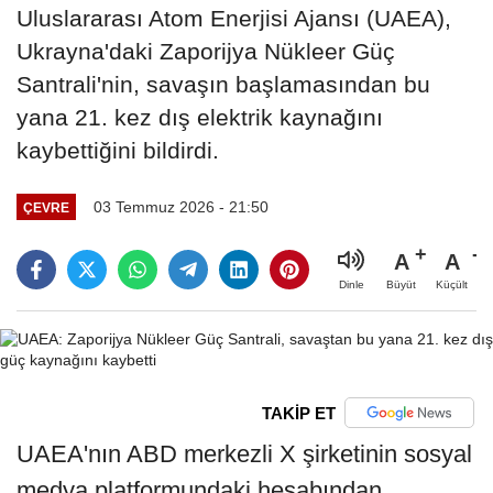
Uluslararası Atom Enerjisi Ajansı (UAEA),
Ukrayna'daki Zaporijya Nükleer Güç
Santrali'nin, savaşın başlamasından bu
yana 21. kez dış elektrik kaynağını
kaybettiğini bildirdi.
03 Temmuz 2026 - 21:50
ÇEVRE
A
A
Büyüt
Küçült
Dinle
TAKİP ET
UAEA'nın ABD merkezli X şirketinin sosyal
medya platformundaki hesabından,