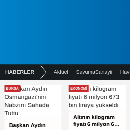
HABERLER
Aktüel
SavumaSanayii
Hav
BURSA
EKONOMI
Altının kilogram
fiyatı 6 milyon 673
Başkan Aydın