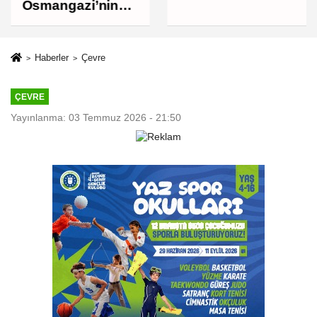
bin liraya
Osmangazi’nin
yükseldi
Nabzını Sahada
Tuttu
Haberler
Çevre
ÇEVRE
Yayınlanma: 03 Temmuz 2026 - 21:50