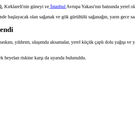
ğ, Kırklareli'nin güneyi ve
İstanbul
Avrupa Yakası'nın batısında yerel ol
de başlayacak olan sağanak ve gök gürültülü sağanağın, yarın gece saatle
tendi
baskını, yıldırım, ulaşımda aksamalar, yerel küçük çaplı dolu yağışı ve 
cek heyelan riskine karşı da uyarıda bulunuldu.