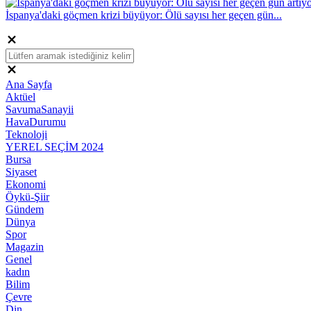
İspanya'daki göçmen krizi büyüyor: Ölü sayısı her geçen gün...
Ana Sayfa
Aktüel
SavumaSanayii
HavaDurumu
Teknoloji
YEREL SEÇİM 2024
Bursa
Siyaset
Ekonomi
Öykü-Şiir
Gündem
Dünya
Spor
Magazin
Genel
kadın
Bilim
Çevre
Din