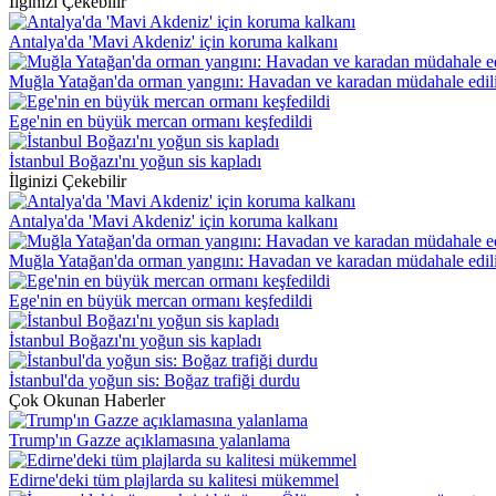
İlginizi Çekebilir
Antalya'da 'Mavi Akdeniz' için koruma kalkanı
Muğla Yatağan'da orman yangını: Havadan ve karadan müdahale edil
Ege'nin en büyük mercan ormanı keşfedildi
İstanbul Boğazı'nı yoğun sis kapladı
İlginizi Çekebilir
Antalya'da 'Mavi Akdeniz' için koruma kalkanı
Muğla Yatağan'da orman yangını: Havadan ve karadan müdahale edil
Ege'nin en büyük mercan ormanı keşfedildi
İstanbul Boğazı'nı yoğun sis kapladı
İstanbul'da yoğun sis: Boğaz trafiği durdu
Çok Okunan Haberler
Trump'ın Gazze açıklamasına yalanlama
Edirne'deki tüm plajlarda su kalitesi mükemmel