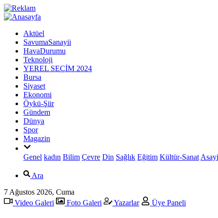
Aktüel
SavumaSanayii
HavaDurumu
Teknoloji
YEREL SEÇİM 2024
Bursa
Siyaset
Ekonomi
Öykü-Şiir
Gündem
Dünya
Spor
Magazin
Genel
kadın
Bilim
Çevre
Din
Sağlık
Eğitim
Kültür-Sanat
Asayi
Ara
7 Ağustos 2026, Cuma
Video Galeri
Foto Galeri
Yazarlar
Üye Paneli