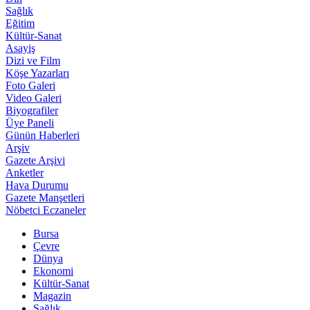
Sağlık
Eğitim
Kültür-Sanat
Asayiş
Dizi ve Film
Köşe Yazarları
Foto Galeri
Video Galeri
Biyografiler
Üye Paneli
Günün Haberleri
Arşiv
Gazete Arşivi
Anketler
Hava Durumu
Gazete Manşetleri
Nöbetci Eczaneler
Bursa
Çevre
Dünya
Ekonomi
Kültür-Sanat
Magazin
Sağlık