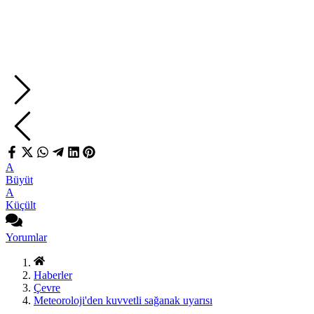
A
Büyüt
A
Küçült
Yorumlar
Haberler
Çevre
Meteoroloji'den kuvvetli sağanak uyarısı