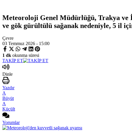
Meteoroloji Genel Müdürlüğü, Trakya ve İs
ve gök gürültülü sağanak nedeniyle, 5 il içi
Çevre
03 Temmuz 2026 - 15:00
1 dk
okunma süresi
TAKİP ET
Dinle
Yazdır
A
Büyüt
A
Küçült
Yorumlar