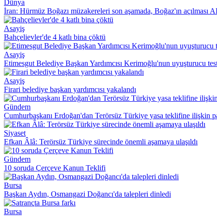
Dünya
İran: Hürmüz Boğazı müzakereleri son aşamada, Boğaz'ın açılması A
Asayiş
Bahçelievler'de 4 katlı bina çöktü
Asayiş
Etimesgut Belediye Başkan Yardımcısı Kerimoğlu'nun uyuşturucu testi 
Asayiş
Firari belediye başkan yardımcısı yakalandı
Gündem
Cumhurbaşkanı Erdoğan'dan Terörsüz Türkiye yasa teklifine ilişkin 
Siyaset
Efkan Âlâ: Terörsüz Türkiye sürecinde önemli aşamaya ulaşıldı
Gündem
10 soruda Çerçeve Kanun Teklifi
Bursa
Başkan Aydın, Osmangazi Doğancı'da talepleri dinledi
Bursa