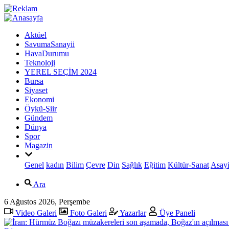
Aktüel
SavumaSanayii
HavaDurumu
Teknoloji
YEREL SEÇİM 2024
Bursa
Siyaset
Ekonomi
Öykü-Şiir
Gündem
Dünya
Spor
Magazin
Genel
kadın
Bilim
Çevre
Din
Sağlık
Eğitim
Kültür-Sanat
Asayi
Ara
6 Ağustos 2026, Perşembe
Video Galeri
Foto Galeri
Yazarlar
Üye Paneli