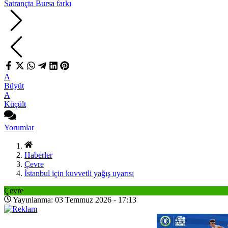
Satrançta Bursa farkı
A
Büyüt
A
Küçült
Yorumlar
Haberler
Çevre
İstanbul için kuvvetli yağış uyarısı
Çevre
Yayınlanma: 03 Temmuz 2026 - 17:13