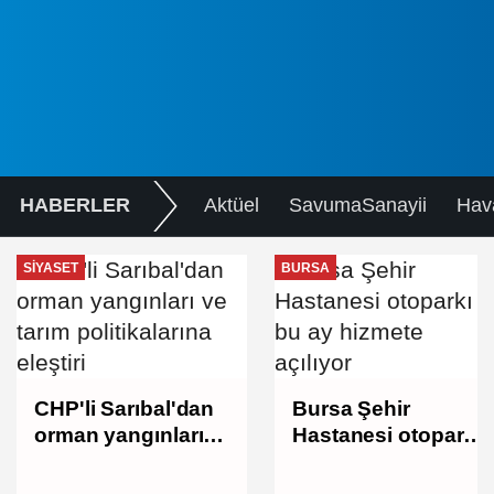
HABERLER
Aktüel
SavumaSanayii
Hav
SIYASET
BURSA
CHP'li Sarıbal'dan
Bursa Şehir
orman yangınları
Hastanesi otoparkı
ve tarım
bu ay hizmete
politikalarına
açılıyor