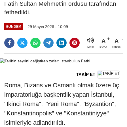
Fatih Sultan Mehmet'in ordusu tarafından
fethedildi.
29 Mayıs 2026 - 10:09
GÜNDEM
A
A
Büyüt
Küçült
Dinle
TAKİP ET
Roma, Bizans ve Osmanlı olmak üzere üç
imparatorluğa başkentlik yapan İstanbul,
"İkinci Roma", "Yeni Roma", "Byzantion",
"Konstantinopolis" ve "Konstantiniyye"
isimleriyle adlandırıldı.