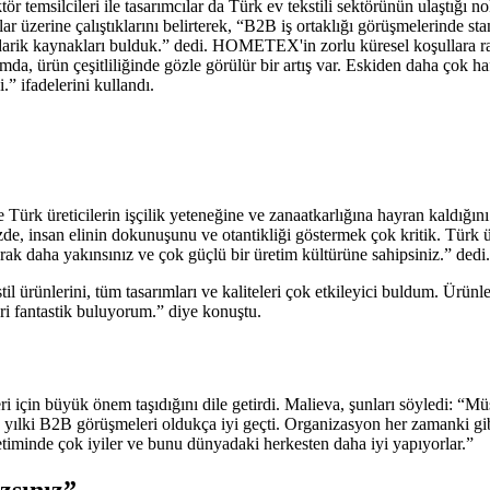
ktör temsilcileri ile tasarımcılar da Türk ev tekstili sektörünün ulaştı
r üzerine çalıştıklarını belirterek, “B2B iş ortaklığı görüşmelerinde st
edarik kaynakları bulduk.” dedi. HOMETEX'in zorlu küresel koşullara r
da, ürün çeşitliliğinde gözle görülür bir artış var. Eskiden daha çok ha
.” ifadelerini kullandı.
k üreticilerin işçilik yeteneğine ve zanaatkarlığına hayran kaldığını sö
insan elinin dokunuşunu ve otantikliği göstermek çok kritik. Türk üret
rak daha yakınsınız ve çok güçlü bir üretim kültürüne sahipsiniz.” dedi.
l ürünlerini, tüm tasarımları ve kaliteleri çok etkileyici buldum. Ürün
eri fantastik buluyorum.” diye konuştu.
için büyük önem taşıdığını dile getirdi. Malieva, şunları söyledi: “Müş
 yılki B2B görüşmeleri oldukça iyi geçti. Organizasyon her zamanki gibi
retiminde çok iyiler ve bunu dünyadaki herkesten daha iyi yapıyorlar.”
zsınız”