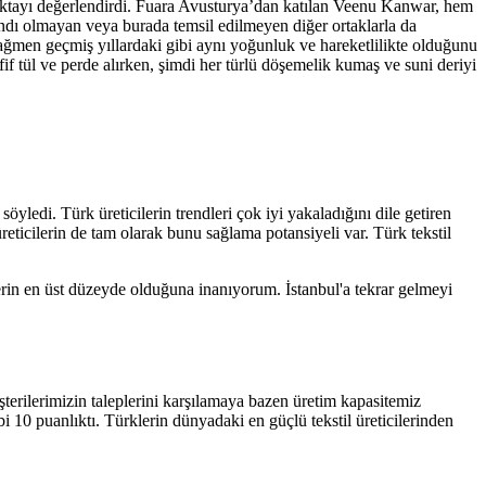
ğı noktayı değerlendirdi. Fuara Avusturya’dan katılan Veenu Kanwar, hem
andı olmayan veya burada temsil edilmeyen diğer ortaklarla da
ağmen geçmiş yıllardaki gibi aynı yoğunluk ve hareketlilikte olduğunu
fif tül ve perde alırken, şimdi her türlü döşemelik kumaş ve suni deriyi
yledi. Türk üreticilerin trendleri çok iyi yakaladığını dile getiren
icilerin de tam olarak bunu sağlama potansiyeli var. Türk tekstil
lerin en üst düzeyde olduğuna inanıyorum. İstanbul'a tekrar gelmeyi
terilerimizin taleplerini karşılamaya bazen üretim kapasitemiz
 10 puanlıktı. Türklerin dünyadaki en güçlü tekstil üreticilerinden