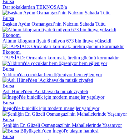
Bursa
Dar sokaklardan TEKNOSAB'a
Bursa
Başkan Aydın Osmangazi’nin Nabzını Sahada Tuttu
Ekonomi
Altının kilogram fiyatı 6 milyon 673 bin liraya yükseldi
Ekonomi
TAPSİAD: Ormanları korumak, üretim gücünü korumaktır
Bursa
Yıldırım'da çocuklar hem öğreniyor hem eğleniyor
Bursa
Aslı Hünel'den 'Açıkhava'da müzik ziyafeti
Bursa
İnegöl'de binicilik için modern manejler yapılıyor
Bursa
Şenliğin En Güzeli Osmangazi'nin Mahallelerinde Yaşanıyor
Bursa