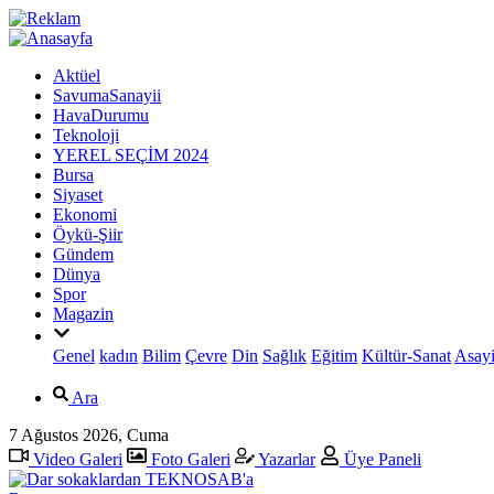
Aktüel
SavumaSanayii
HavaDurumu
Teknoloji
YEREL SEÇİM 2024
Bursa
Siyaset
Ekonomi
Öykü-Şiir
Gündem
Dünya
Spor
Magazin
Genel
kadın
Bilim
Çevre
Din
Sağlık
Eğitim
Kültür-Sanat
Asayi
Ara
7 Ağustos 2026, Cuma
Video Galeri
Foto Galeri
Yazarlar
Üye Paneli