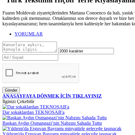
Fuarın Moldovalı ziyaretçilerinden Mariana Conoenco da halı, yastık v
kaliteden çok memnunuz. Ortaklarımız son derece duyarlı ve bize her ko
kıyaslayamazsınız; hem tasarımlarıyla hem kalitesiyle her bakımdan kus
YORUMLAR
Gönder
ANASAYFAYA DÖNMEK İÇİN TIKLAYINIZ
İlginizi Çekebilir
Dar sokaklardan TEKNOSAB'a
Başkan Aydın Osmangazi’nin Nabzını Sahada Tuttu
Yıldırım'da Erguvan Bayramı minyatürle geleceğe taşınacak