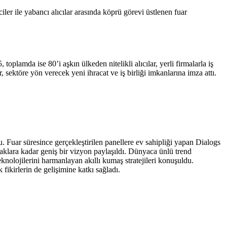
ler ile yabancı alıcılar arasında köprü görevi üstlenen fuar
lamda ise 80’i aşkın ülkeden nitelikli alıcılar, yerli firmalarla iş
r, sektöre yön verecek yeni ihracat ve iş birliği imkanlarına imza attı.
ar süresince gerçekleştirilen panellere ev sahipliği yapan Dialogs
anaklara kadar geniş bir vizyon paylaşıldı. Dünyaca ünlü trend
knolojilerini harmanlayan akıllı kumaş stratejileri konuşuldu.
ikirlerin de gelişimine katkı sağladı.