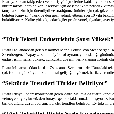
Fuarı yakından takip eden ve ikili iş görüşmelerine katılan yabancı se
kurumsal/otel hem de konut sektörü için döşemelik ve perdelik kumaşla
tanışmak bizim için önemliydi ve aradığımız ürünler için çok güzel t
belirten Kanwar, “Türkiye'den ürün tedarik ettiğim son 10 yıla baktığım
bulabiliyoruz. Kalite yüksek, tedarikçiler profesyonel, fiyatlar gayet iyi
“Türk Tekstil Endüstrisinin Şansı Yüksek”
Fuara Hollanda’dan gelen tasarımcı Marie Louise Van Steenbergen ise Tür
Steenbergen, “Yapay zekanın büyük rol oynamaya başladığı günümüzde, 
endüstrisinin şansı yüksek; çünkü Avrupa'nın geri kalanına coğrafi ola
Fuara Macaristan’dan katılan Zsuzsanna Szentirmai de “Buradaki teksti
çok isterim, çünkü yeniliklerin nasıl geliştiğini görmek harika. Trendl
“Sektörde Trendleri Türkler Belirliyor”
Fuara Rusya Federasyonu’ndan gelen Zaira Malieva da fuarın kendileri 
yetmeyebiliyor; bu yüzden buraya gelip ortaklarımızla tanışıyoruz. Bu
biri olduğunu düşünüyorum. Türkler trendleri belirliyor. Ev tekstili ü
“Türk Tekstilini Hiçbir Yerle Kıyaslayama