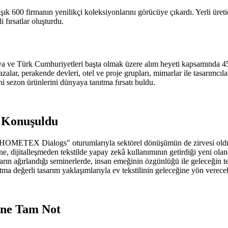
 600 firmanın yenilikçi koleksiyonlarını görücüye çıkardı. Yerli üretici
 fırsatlar oluşturdu.
 ve Türk Cumhuriyetleri başta olmak üzere alım heyeti kapsamında 45, top
azalar, perakende devleri, otel ve proje grupları, mimarlar ile tasarımcıla
ni sezon ürünlerini dünyaya tanıtma fırsatı buldu.
 Konuşuldu
METEX Dialogs" oturumlarıyla sektörel dönüşümün de zirvesi oldu. Fu
ine, dijitalleşmeden tekstilde yapay zekâ kullanımının getirdiği yeni ol
arın ağırlandığı seminerlerde, insan emeğinin özgünlüğü ile geleceğin te
değerli tasarım yaklaşımlarıyla ev tekstilinin geleceğine yön verecek f
line Tam Not