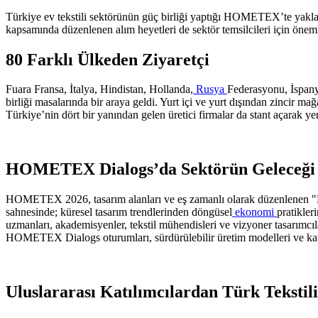
Türkiye ev tekstili sektörünün güç birliği yaptığı HOMETEX’te yaklaşık
kapsamında düzenlenen alım heyetleri de sektör temsilcileri için önemli
80 Farklı Ülkeden Ziyaretçi
Fuara Fransa, İtalya, Hindistan, Hollanda,
Rusya
Federasyonu, İspanya
birliği masalarında bir araya geldi. Yurt içi ve yurt dışından zincir mağ
Türkiye’nin dört bir yanından gelen üretici firmalar da stant açarak ye
HOMETEX Dialogs’da Sektörün Geleceği
HOMETEX 2026, tasarım alanları ve eş zamanlı olarak düzenlenen "HO
sahnesinde; küresel tasarım trendlerinden döngüsel
ekonomi
pratikler
uzmanları, akademisyenler, tekstil mühendisleri ve vizyoner tasarımcıl
HOMETEX Dialogs oturumları, sürdürülebilir üretim modelleri ve katma 
Uluslararası Katılımcılardan Türk Teksti