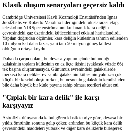
Klasik oluşum senaryoları geçersiz kaldı
Cambridge Üniversitesi Kavli Kozmoloji Enstitüsü'nden Ignas
Juodžbalis ve Roberto Maiolino liderliğindeki uluslararası ekip,
teleskobun NIRSpec enstrümanını kullanarak kara deliğin
çevresindeki gaz üzerindeki kütleçekimsel etkisini haritalandırdı.
Yapılan doğrudan ölçümler, kara deliğin kütlesinin tahmin edilenden
10 milyon kat daha fazla, yani tam 50 milyon güneş kütlesi
olduğunu ortaya koydu.
Daha da çarpıcı olanı, bu devasa yapının içinde bulunduğu
galaksinin toplam kütlesinin en az üçte ikisini (yaklaşık yüzde 66)
tek başına oluşturmasıydı. Günümüz evrenindeki galaksilerde
merkezi kara delikler ev sahibi galaksinin kütlesinin yalnızca çok
küçük bir kesrini oluştururken, bu nesnenin galaksinin kendisinden
bile daha büyük bir kütle payına sahip olması teorileri altüst etti.
"Çıplak bir kara delik" ile karşı
karşıyayız
Astrofizik dünyasında kabul gören klasik teoriye göre, devasa bir
yıldız ömrünün sonuna gelip çöker, ardından bu küçük kara delik
çevresindeki maddeleri yutarak ve diğer kara deliklerle birleşerek