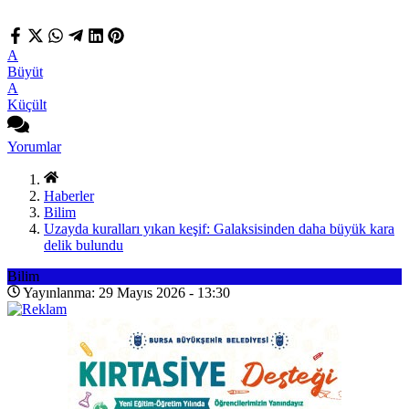
A
Büyüt
A
Küçült
Yorumlar
Haberler
Bilim
Uzayda kuralları yıkan keşif: Galaksisinden daha büyük kara
delik bulundu
Bilim
Yayınlanma: 29 Mayıs 2026 - 13:30