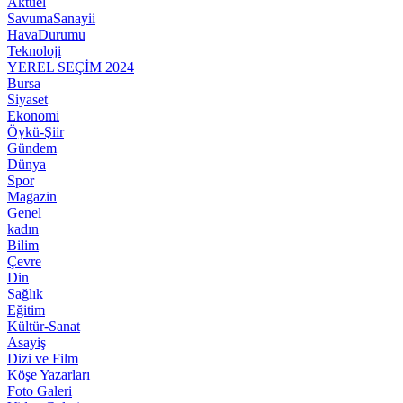
Aktüel
SavumaSanayii
HavaDurumu
Teknoloji
YEREL SEÇİM 2024
Bursa
Siyaset
Ekonomi
Öykü-Şiir
Gündem
Dünya
Spor
Magazin
Genel
kadın
Bilim
Çevre
Din
Sağlık
Eğitim
Kültür-Sanat
Asayiş
Dizi ve Film
Köşe Yazarları
Foto Galeri