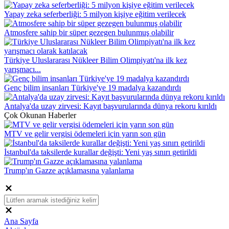
Yapay zeka seferberliği: 5 milyon kişiye eğitim verilecek
Atmosfere sahip bir süper gezegen bulunmuş olabilir
Türkiye Uluslararası Nükleer Bilim Olimpiyatı'na ilk kez
yarışmacı...
Genç bilim insanları Türkiye'ye 19 madalya kazandırdı
Antalya'da uzay zirvesi: Kayıt başvurularında dünya rekoru kırıldı
Çok Okunan Haberler
MTV ve gelir vergisi ödemeleri için yarın son gün
İstanbul'da taksilerde kurallar değişti: Yeni yaş sınırı getirildi
Trump'ın Gazze açıklamasına yalanlama
Ana Sayfa