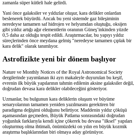
zamanla süper kütleli hale gelirdi.
Yani önce galaksiler ve yıldızlar oluşur, kara delikler onlardan
beslenerek büyürdü. Ancak bu yeni sistemde gaz bileşiminin
neredeyse tamamen saf hidrojen ve helyumdan oluştuğu, oksijen
gibi yıldız artığı ağır elementlerin oranının Güneş’inkinden yüzde
0,5 daha az olduğu tespit edildi. Araştırmacılar, bu yapıyı yıldız
süreçlerinden önce meydana gelmiş "neredeyse tamamen çıplak bir
kara delik" olarak tanımlıyor.
Astrofizikte yeni bir dönem başlıyor
Nature ve Monthly Notices of the Royal Astronomical Society
dergilerinde yayımlanan iki ayrı makaleyle duyurulan bu keşif,
evrenin ilk büyük yapılarının tahmin edilenin aksine galaksiler değil,
doğrudan devasa kara delikler olabileceğini gösteriyor.
Uzmanlar, bu bulgunun kara deliklerin oluşum ve büyüme
senaryolarının tamamen yeniden yazılmasını gerektiren bir
paradigma değişimi olduğunu belirtiyor. Maddenin yıldız çöküşü
aşamasından geçmeden, Büyük Patlama sonrasındaki doğrudan
yoğunluk farklarıyla kendi içine çökerek bu devasa "ilksel" yapıları
oluşturmuş olma ihtimali, önümüzdeki on yılın en büyük kozmik
araştırma başlıklarından biri olmaya aday görünüyor.