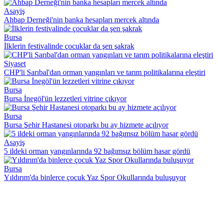
Asayiş
Ahbap Derneği'nin banka hesapları mercek altında
Bursa
İlklerin festivalinde çocuklar da şen şakrak
Siyaset
CHP'li Sarıbal'dan orman yangınları ve tarım politikalarına eleştiri
Bursa
Bursa İnegöl'ün lezzetleri vitrine çıkıyor
Bursa
Bursa Şehir Hastanesi otoparkı bu ay hizmete açılıyor
Asayiş
5 ildeki orman yangınlarında 92 bağımsız bölüm hasar gördü
Bursa
Yıldırım'da binlerce çocuk Yaz Spor Okullarında buluşuyor