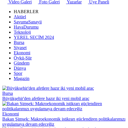
Video Galeri
Foto Galeri
Yazarlar
Üye Paneli
HABERLER
Aktüel
SavumaSanayii
HavaDurumu
Teknoloji
YEREL SEÇİM 2024
Bursa
Siyaset
Ekonomi
Öykü-Şiir
Gündem
Dünya
Spor
Magazin
Bursa
Büyükşehir'den afetlere hazır iki yeni mobil araç
Ekonomi
Bakan Şimşek: Makroekonomik istikrarı güçlendiren politikalarımızı
uygulamaya devam edeceğiz