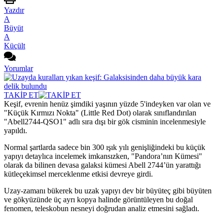
Yazdır
A
Büyüt
A
Küçült
Yorumlar
TAKİP ET
Keşif, evrenin henüz şimdiki yaşının yüzde 5'indeyken var olan ve
"Küçük Kırmızı Nokta" (Little Red Dot) olarak sınıflandırılan
"Abell2744-QSO1" adlı sıra dışı bir gök cisminin incelenmesiyle
yapıldı.
Normal şartlarda sadece bin 300 ışık yılı genişliğindeki bu küçük
yapıyı detaylıca incelemek imkansızken, "Pandora’nın Kümesi"
olarak da bilinen devasa galaksi kümesi Abell 2744’ün yarattığı
kütleçekimsel merceklenme etkisi devreye girdi.
Uzay-zamanı bükerek bu uzak yapıyı dev bir büyüteç gibi büyüten
ve gökyüzünde üç ayrı kopya halinde görüntüleyen bu doğal
fenomen, teleskobun nesneyi doğrudan analiz etmesini sağladı.