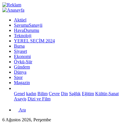
Aktüel
SavumaSanayii
HavaDurumu
Teknoloji
YEREL SEÇİM 2024
Bursa
Siyaset
Ekonomi
Öykü-Şiir
Gündem
Dünya
Spor
Magazin
Genel
kadın
Bilim
Çevre
Din
Sağlık
Eğitim
Kültür-Sanat
Asayiş
Dizi ve Film
Ara
6 Ağustos 2026, Perşembe