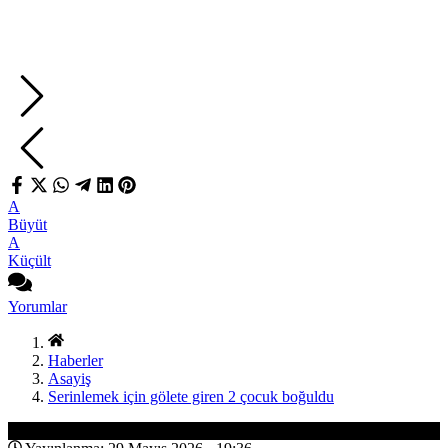
A
Büyüt
A
Küçült
Yorumlar
Haberler
Asayiş
Serinlemek için gölete giren 2 çocuk boğuldu
Asayiş