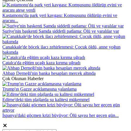
Kastamonu'da park yeri kavgası: Komşusunu öldürüp evini ve
aracını...
Suriye'nin başkenti Şamda şiddetli patlama: Ölü ve yaralılar var
Çanakkale'de böcek ilacı zehirlenmesi: Çocuk öldü, anne yoğun
bakımda
Çatalca'da eğitim uçağı kaza kırıma uğradı
Ahbap Derneği'nin banka hesapları mercek altında
Çok Okunan Haberler
Trump'ın Gazze açıklamasına yalanlama
Edirne'deki tüm plajlarda su kalitesi mükemmel
İspanya'daki göçmen krizi büyüyor: Ölü sayısı her geçen gün...