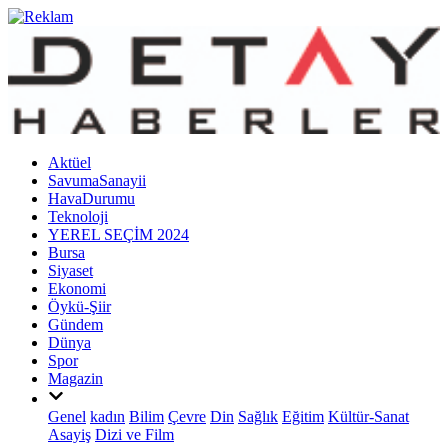
Aktüel
SavumaSanayii
HavaDurumu
Teknoloji
YEREL SEÇİM 2024
Bursa
Siyaset
Ekonomi
Öykü-Şiir
Gündem
Dünya
Spor
Magazin
Genel
kadın
Bilim
Çevre
Din
Sağlık
Eğitim
Kültür-Sanat
Asayiş
Dizi ve Film