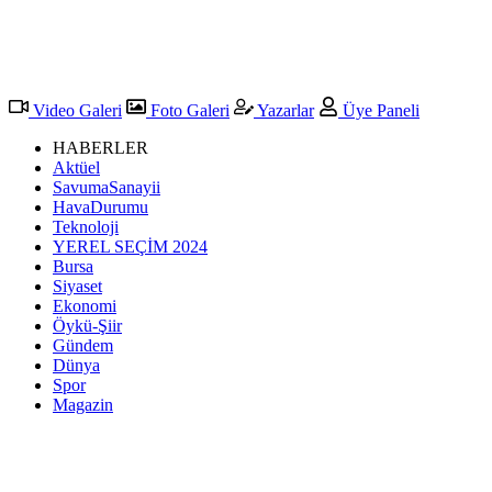
Video Galeri
Foto Galeri
Yazarlar
Üye Paneli
HABERLER
Aktüel
SavumaSanayii
HavaDurumu
Teknoloji
YEREL SEÇİM 2024
Bursa
Siyaset
Ekonomi
Öykü-Şiir
Gündem
Dünya
Spor
Magazin