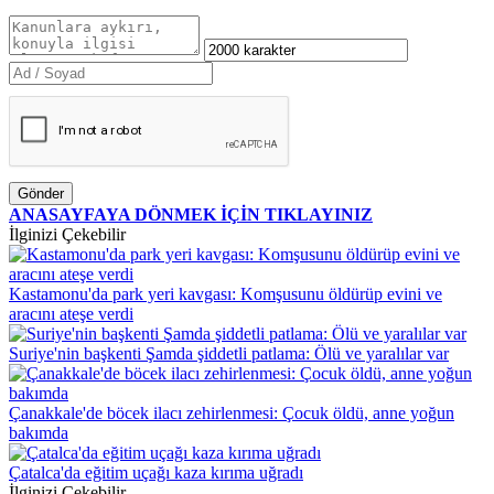
Gönder
ANASAYFAYA DÖNMEK İÇİN TIKLAYINIZ
İlginizi Çekebilir
Kastamonu'da park yeri kavgası: Komşusunu öldürüp evini ve
aracını ateşe verdi
Suriye'nin başkenti Şamda şiddetli patlama: Ölü ve yaralılar var
Çanakkale'de böcek ilacı zehirlenmesi: Çocuk öldü, anne yoğun
bakımda
Çatalca'da eğitim uçağı kaza kırıma uğradı
İlginizi Çekebilir