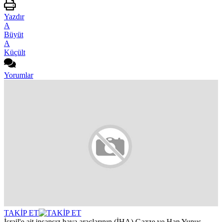
Yazdır
A
Büyüt
A
Küçült
Yorumlar
TAKİP ET
İsrail'e ait insansız hava araçlarının (İHA) Gazze ve Han Yunus