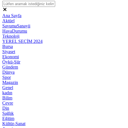
Ana Sayfa
Aktüel
SavumaSanayii
HavaDurumu
Teknoloji
YEREL SEÇİM 2024
Bursa
Siyaset
Ekonomi
Öykü-Şiir
Gündem
Dünya
Spor
Magazin
Genel
kadın
Bilim
Çevre
Din
Sağlık
Eğitim
Kültür-Sanat