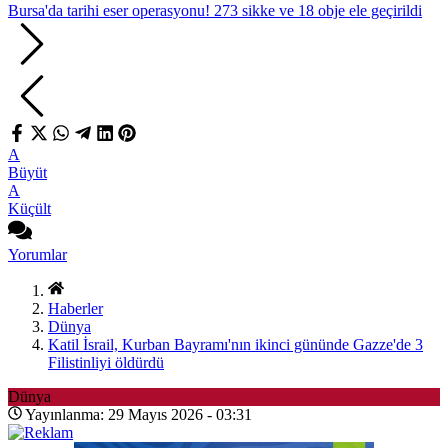
Bursa'da tarihi eser operasyonu! 273 sikke ve 18 obje ele geçirildi
A
Büyüt
A
Küçült
Yorumlar
Haberler
Dünya
Katil İsrail, Kurban Bayramı'nın ikinci gününde Gazze'de 3
Filistinliyi öldürdü
Dünya
Yayınlanma: 29 Mayıs 2026 - 03:31