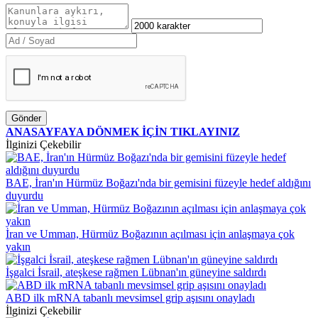
Gönder
ANASAYFAYA DÖNMEK İÇİN TIKLAYINIZ
İlginizi Çekebilir
BAE, İran'ın Hürmüz Boğazı'nda bir gemisini füzeyle hedef aldığını
duyurdu
İran ve Umman, Hürmüz Boğazının açılması için anlaşmaya çok
yakın
İşgalci İsrail, ateşkese rağmen Lübnan'ın güneyine saldırdı
ABD ilk mRNA tabanlı mevsimsel grip aşısını onayladı
İlginizi Çekebilir