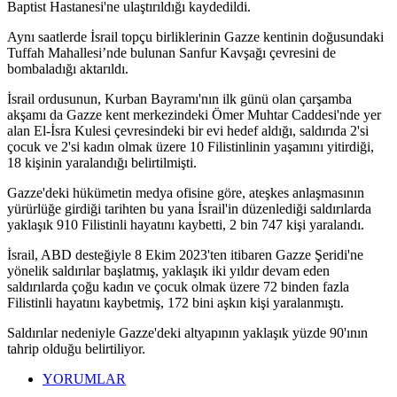
Baptist Hastanesi'ne ulaştırıldığı kaydedildi.
Aynı saatlerde İsrail topçu birliklerinin Gazze kentinin doğusundaki
Tuffah Mahallesi’nde bulunan Sanfur Kavşağı çevresini de
bombaladığı aktarıldı.
İsrail ordusunun, Kurban Bayramı'nın ilk günü olan çarşamba
akşamı da Gazze kent merkezindeki Ömer Muhtar Caddesi'nde yer
alan El-İsra Kulesi çevresindeki bir evi hedef aldığı, saldırıda 2'si
çocuk ve 2'si kadın olmak üzere 10 Filistinlinin yaşamını yitirdiği,
18 kişinin yaralandığı belirtilmişti.
Gazze'deki hükümetin medya ofisine göre, ateşkes anlaşmasının
yürürlüğe girdiği tarihten bu yana İsrail'in düzenlediği saldırılarda
yaklaşık 910 Filistinli hayatını kaybetti, 2 bin 747 kişi yaralandı.
İsrail, ABD desteğiyle 8 Ekim 2023'ten itibaren Gazze Şeridi'ne
yönelik saldırılar başlatmış, yaklaşık iki yıldır devam eden
saldırılarda çoğu kadın ve çocuk olmak üzere 72 binden fazla
Filistinli hayatını kaybetmiş, 172 bini aşkın kişi yaralanmıştı.
Saldırılar nedeniyle Gazze'deki altyapının yaklaşık yüzde 90'ının
tahrip olduğu belirtiliyor.
YORUMLAR