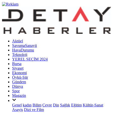
Aktüel
SavumaSanayii
HavaDurumu
Teknoloji
YEREL SEÇİM 2024
Bursa
Siyaset
Ekonomi
Öykü-Şiir
Gündem
Dünya
Spor
Magazin
Genel
kadın
Bilim
Çevre
Din
Sağlık
Eğitim
Kültür-Sanat
Asayiş
Dizi ve Film