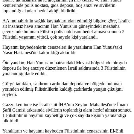
kentlerinde polis noktası, gıda deposu, boş arazi ve sivillerin
toplandığı alanları hedef aldığı bildirildi.
AA muhabirinin sağlık kaynaklarından edindiği bilgiye göre, İsrail'e
ait insansız hava aracının Han Yunus'un güneyindeki mezbaha
çevresinde bulunan Filistin polis noktasını hedef alması sonucu 2
Filistinli yaşamını yitirdi, çok sayıda kişi yaralandı.
Hayatını kaybedenlerin cenazeleri ile yaralıların Han Yunus'taki
Nasır Hastanesi'ne kaldırıldığı aktarıldı.
Öte yandan, Han Yunus'un batısındaki Mevasi bölgesinde bir gıda
deposu ile boş araziye düzenlenen İsrail saldırısında 3 Filistinlinin
yaralandığı ifade edildi.
Görgü tanıkları, saldırının ardından depoda ve bölgede bulunan
yerinden edilmiş Filistinlilerin kaldığı çadırlarda yangın çıktığını
söyledi.
Gazze kentinde ise İsrail'e ait İHA'nın Zeytun Mahallesi'nde İmam
Şafii Camisi arkasında sivillerin toplandığı alanı hedef alması sonucu
1 Filistinlinin hayatını kaybettiği ve çok sayıda kişinin yaralandığı
bildirildi.
Yaralıların ve hayatını kaybeden Filistinlinin cenazesinin El-Ehli