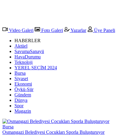
Video Galeri
Foto Galeri
Yazarlar
Üye Paneli
HABERLER
Aktüel
SavumaSanayii
HavaDurumu
Teknoloji
YEREL SEÇİM 2024
Bursa
Siyaset
Ekonomi
Öykü-Şiir
Gündem
Dünya
Spor
Magazin
Bursa
Osmangazi Belediyesi Çocukları Sporla Buluşturuyor