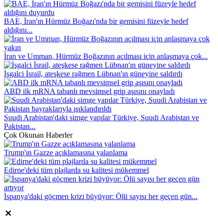
BAE, İran'ın Hürmüz Boğazı'nda bir gemisini füzeyle hedef
aldığını...
İran ve Umman, Hürmüz Boğazının açılması için anlaşmaya çok...
İşgalci İsrail, ateşkese rağmen Lübnan'ın güneyine saldırdı
ABD ilk mRNA tabanlı mevsimsel grip aşısını onayladı
Suudi Arabistan'daki simge yapılar Türkiye, Suudi Arabistan ve
Pakistan...
Çok Okunan Haberler
Trump'ın Gazze açıklamasına yalanlama
Edirne'deki tüm plajlarda su kalitesi mükemmel
İspanya'daki göçmen krizi büyüyor: Ölü sayısı her geçen gün...