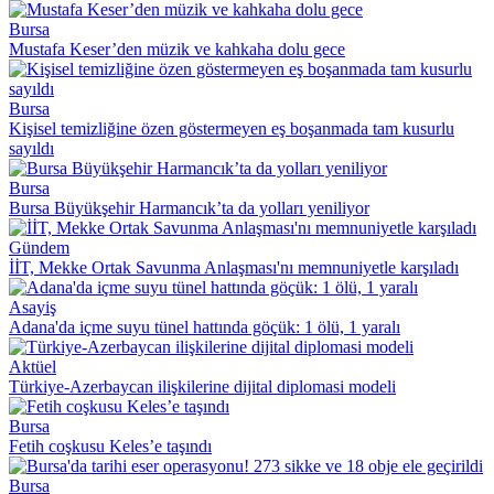
Bursa
Mustafa Keser’den müzik ve kahkaha dolu gece
Bursa
Kişisel temizliğine özen göstermeyen eş boşanmada tam kusurlu
sayıldı
Bursa
Bursa Büyükşehir Harmancık’ta da yolları yeniliyor
Gündem
İİT, Mekke Ortak Savunma Anlaşması'nı memnuniyetle karşıladı
Asayiş
Adana'da içme suyu tünel hattında göçük: 1 ölü, 1 yaralı
Aktüel
Türkiye-Azerbaycan ilişkilerine dijital diplomasi modeli
Bursa
Fetih coşkusu Keles’e taşındı
Bursa