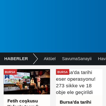
HABERLER
Aktüel
SavumaSanayii
Hav
BURSA
BURSA
Fetih coşkusu
Bursa'da tarihi