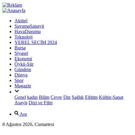
Aktüel
SavumaSanayii
HavaDurumu
Teknoloji
YEREL SEÇİM 2024
Bursa
Siyaset
Ekonomi
Öykü-Şiir
Gündem
Dünya
Spor
Magazin
Genel
kadın
Bilim
Çevre
Din
Sağlık
Eğitim
Kültür-Sanat
Asayiş
Dizi ve Film
Ara
8 Ağustos 2026, Cumartesi