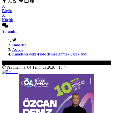
A
Büyüt
A
Küçült
Yorumlar
Haberler
Asayiş
Karadeniz'deki 4 ilde denize girmek yasaklandı
Asayiş
Yayınlanma: 04 Temmuz 2026 - 18:47