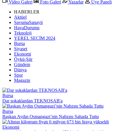
Video Galeri
Foto Galeri
Yazarlar
Üye Paneli
HABERLER
Aktüel
SavumaSanayii
HavaDurumu
Teknoloji
YEREL SEÇİM 2024
Bursa
Siyaset
Ekonomi
Öykü-Şiir
Gündem
Dünya
Spor
Magazin
Bursa
Dar sokaklardan TEKNOSAB'a
Bursa
Başkan Aydın Osmangazi’nin Nabzını Sahada Tuttu
Ekonomi