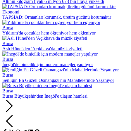
Altının kilogram fiyatı 6 milyon 673 bin liraya yükseldi
Ekonomi
TAPSİAD: Ormanları korumak, üretim gücünü korumaktır
Bursa
Yıldırım'da çocuklar hem öğreniyor hem eğleniyor
Bursa
Aslı Hünel'den 'Açıkhava'da müzik ziyafeti
Bursa
İnegöl'de binicilik için modern manejler yapılıyor
Bursa
Şenliğin En Güzeli Osmangazi'nin Mahallelerinde Yaşanıyor
Bursa
Bursa Büyükşehir'den İnegöl'e ulaşım hamlesi