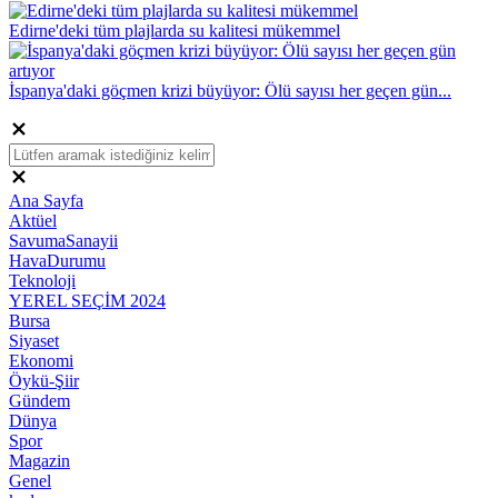
Edirne'deki tüm plajlarda su kalitesi mükemmel
İspanya'daki göçmen krizi büyüyor: Ölü sayısı her geçen gün...
Ana Sayfa
Aktüel
SavumaSanayii
HavaDurumu
Teknoloji
YEREL SEÇİM 2024
Bursa
Siyaset
Ekonomi
Öykü-Şiir
Gündem
Dünya
Spor
Magazin
Genel