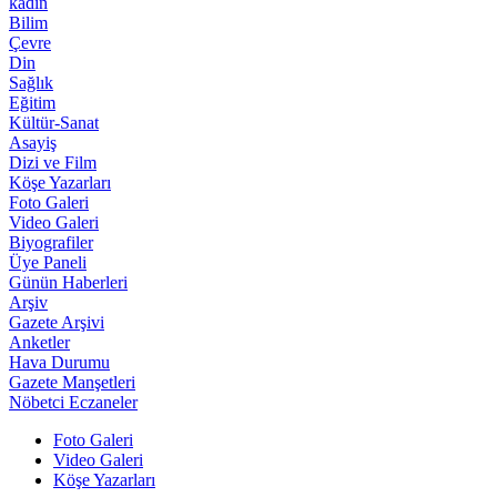
kadın
Bilim
Çevre
Din
Sağlık
Eğitim
Kültür-Sanat
Asayiş
Dizi ve Film
Köşe Yazarları
Foto Galeri
Video Galeri
Biyografiler
Üye Paneli
Günün Haberleri
Arşiv
Gazete Arşivi
Anketler
Hava Durumu
Gazete Manşetleri
Nöbetci Eczaneler
Foto Galeri
Video Galeri
Köşe Yazarları