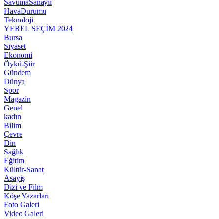
SavumaSanayii
HavaDurumu
Teknoloji
YEREL SEÇİM 2024
Bursa
Siyaset
Ekonomi
Öykü-Şiir
Gündem
Dünya
Spor
Magazin
Genel
kadın
Bilim
Çevre
Din
Sağlık
Eğitim
Kültür-Sanat
Asayiş
Dizi ve Film
Köşe Yazarları
Foto Galeri
Video Galeri