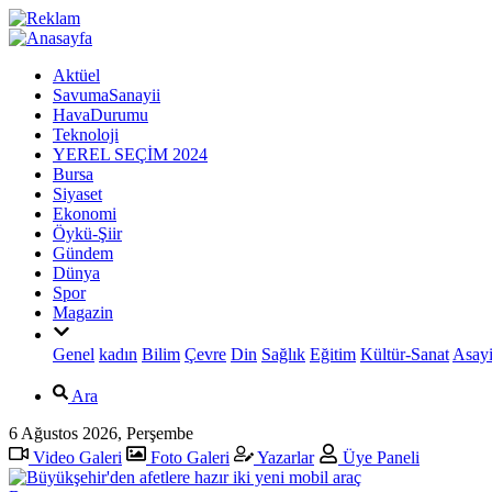
Aktüel
SavumaSanayii
HavaDurumu
Teknoloji
YEREL SEÇİM 2024
Bursa
Siyaset
Ekonomi
Öykü-Şiir
Gündem
Dünya
Spor
Magazin
Genel
kadın
Bilim
Çevre
Din
Sağlık
Eğitim
Kültür-Sanat
Asayi
Ara
6 Ağustos 2026, Perşembe
Video Galeri
Foto Galeri
Yazarlar
Üye Paneli