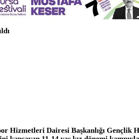
ldı
por Hizmetleri Dairesi Başkanlığı Gençlik
ini kapsayan 11-14 yaş kız dönemi kampıyla