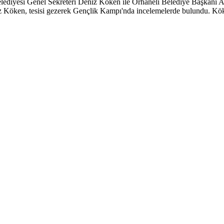
ediyesi Genel Sekreteri Deniz Köken ile Orhaneli Belediye Başkanı Ali
z Köken, tesisi gezerek Gençlik Kampı'nda incelemelerde bulundu. Kö