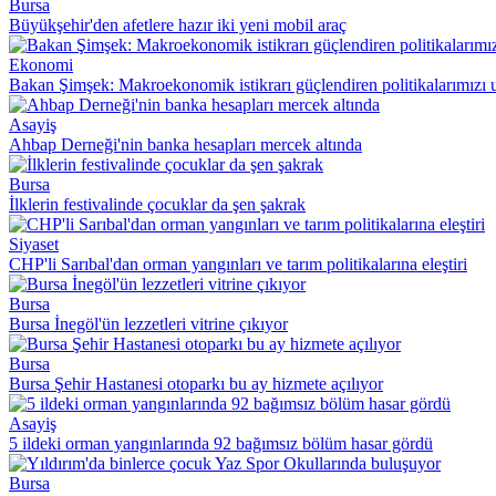
Bursa
Büyükşehir'den afetlere hazır iki yeni mobil araç
Ekonomi
Bakan Şimşek: Makroekonomik istikrarı güçlendiren politikalarımız
Asayiş
Ahbap Derneği'nin banka hesapları mercek altında
Bursa
İlklerin festivalinde çocuklar da şen şakrak
Siyaset
CHP'li Sarıbal'dan orman yangınları ve tarım politikalarına eleştiri
Bursa
Bursa İnegöl'ün lezzetleri vitrine çıkıyor
Bursa
Bursa Şehir Hastanesi otoparkı bu ay hizmete açılıyor
Asayiş
5 ildeki orman yangınlarında 92 bağımsız bölüm hasar gördü
Bursa