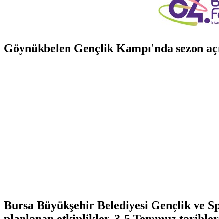
Göynükbelen Gençlik Kampı'nda sezon açı
Bursa Büyükşehir Belediyesi Gençlik ve S
planlanan etkinlikler, 3-5 Temmuz tarihler