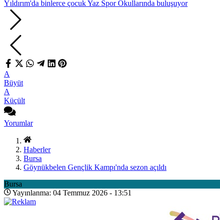
Yıldırım'da binlerce çocuk Yaz Spor Okullarında buluşuyor
A
Büyüt
A
Küçült
Yorumlar
Haberler
Bursa
Göynükbelen Gençlik Kampı'nda sezon açıldı
Bursa
Yayınlanma: 04 Temmuz 2026 - 13:51