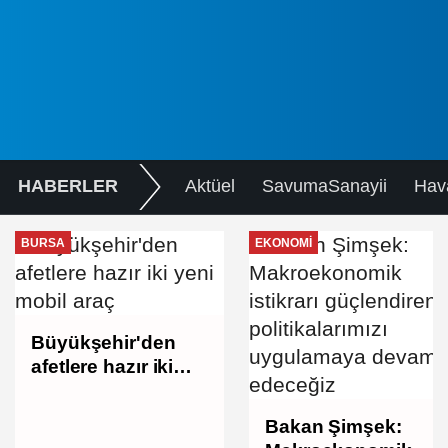
HABERLER
Aktüel
SavumaSanayii
Hav
BURSA
EKONOMI
Büyükşehir'den
afetlere hazır iki
yeni mobil araç
Bakan Şimşek: