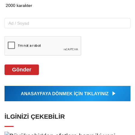
Gönder
ANASAYFAYA DÖNMEK İÇİN TIKLAYINIZ
İLGINIZI ÇEKEBILIR