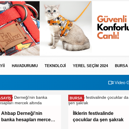
YII
HAVADURUMU
TEKNOLOJI
YEREL SEÇİM 2024
BURSA
Video G
ASAYIŞ
BURSA
Ahbap Derneği'nin
İlklerin festivalinde
banka hesapları mercek
çocuklar da şen şakrak
altında