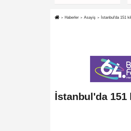
güçlendiren
politikalarımızı
uygulamaya devam
Haberler
Asayiş
İstanbul'da 151 ki
edeceğiz
İstanbul'da 151 