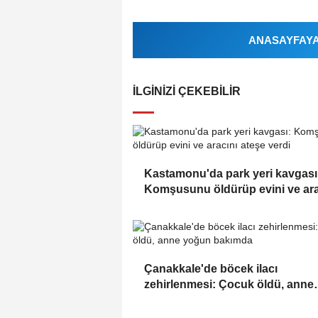
ANASAYFAYA 
İLGINIZI ÇEKEBILIR
Kastamonu'da park yeri kavgası
Komşusunu öldürüp evini ve ara
ateşe verdi
Çanakkale'de böcek ilacı
zehirlenmesi: Çocuk öldü, anne
yoğun bakımda