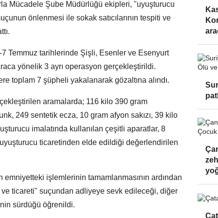
rla Mücadele Şube Müdürlüğü ekipleri, "uyuşturucu
Kas
suçunun önlenmesi ile sokak satıcılarının tespiti ve
Kom
arac
tı.
7 Temmuz tarihlerinde Şişli, Esenler ve Esenyurt
araca yönelik 3 ayrı operasyon gerçekleştirildi.
re toplam 7 şüpheli yakalanarak gözaltına alındı.
Sur
pat
ekleştirilen aramalarda; 116 kilo 390 gram
nk, 249 sentetik ecza, 10 gram afyon sakızı, 39 kilo
turucu imalatında kullanılan çeşitli aparatlar, 8
 uyuşturucu ticaretinden elde edildiği değerlendirilen
Çan
zeh
yo
in emniyetteki işlemlerinin tamamlanmasının ardından
ve ticareti" suçundan adliyeye sevk edileceği, diğer
inin sürdüğü öğrenildi.
Çat