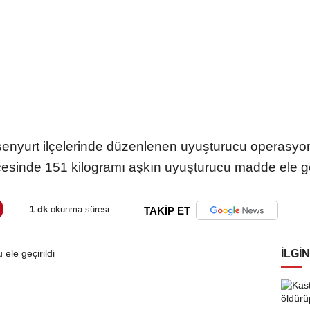
Esenyurt ilçelerinde düzenlenen uyuşturucu operasyon
icesinde 151 kilogramı aşkın uyuşturucu madde ele geç
1 dk
okunma süresi
TAKİP ET
İLGIN