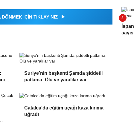
DÖNMEK İÇİN TIKLAYINIZ
İspan
sayıs
:
Suriye'nin başkenti Şamda şiddetli
cını
patlama: Ölü ve yaralılar var
Çatalca'da eğitim uçağı kaza kırıma
uğradı