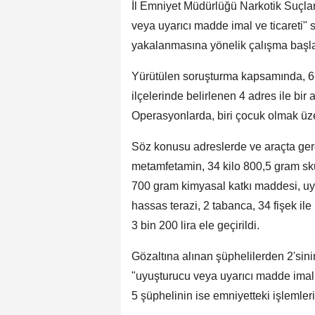
İl Emniyet Müdürlüğü Narkotik Suçla
veya uyarıcı madde imal ve ticareti" 
yakalanmasına yönelik çalışma başlat
Yürütülen soruşturma kapsamında, 6-
ilçelerinde belirlenen 4 adres ile bir 
Operasyonlarda, biri çocuk olmak üze
Söz konusu adreslerde ve araçta gerç
metamfetamin, 34 kilo 800,5 gram sku
700 gram kimyasal katkı maddesi, uyuş
hassas terazi, 2 tabanca, 34 fişek ile
3 bin 200 lira ele geçirildi.
Gözaltına alınan şüphelilerden 2'sin
"uyuşturucu veya uyarıcı madde imal 
5 şüphelinin ise emniyetteki işlemler