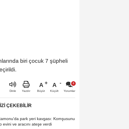
larında biri çocuk 7 şüpheli
irildi.
A
A
Büyüt
Küçült
Dinle
Yazdır
Yorumlar
IZI ÇEKEBILIR