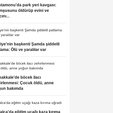
tamonu'da park yeri kavgası:
şusunu öldürüp evini ve
ını...
iye'nin başkenti Şamda şiddetli
lama: Ölü ve yaralılar var
akkale'de böcek ilacı
irlenmesi: Çocuk öldü, anne
ğun bakımda
alca'da eğitim uçağı kaza kırıma