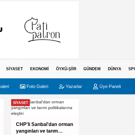
SIYASET
EKONOMI
ÖYKÜ-ŞIIR
GÜNDEM
DÜNYA
SP
aleri
Foto Galeri
Yazarlar
Üye Paneli
SIYASET
BURSA
Bursa İnegöl'ün lez
CHP'li Sarıbal'dan orman
vitrine çıkıyor
yangınları ve tarım