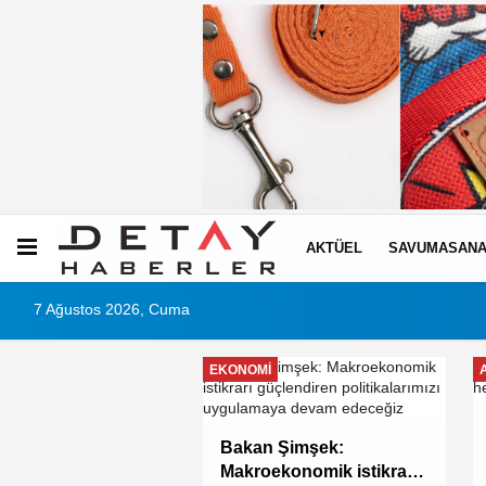
AKTÜEL
SAVUMASANA
7 Ağustos 2026, Cuma
EKONOMI
şehir'den afetlere
Bakan Şimşek:
iki yeni mobil araç
Makroekonomik istikrarı