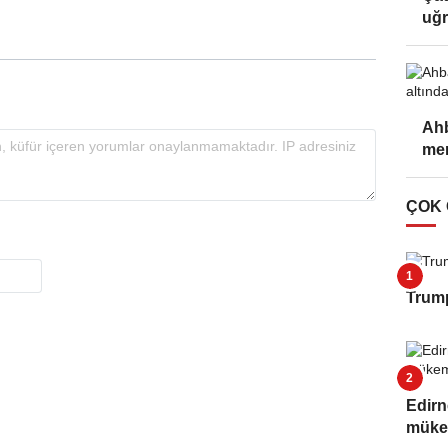
uğr
Ahb
mer
ÇOK
Trump
Edirn
müke