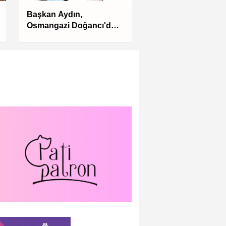
Başkan Aydın,
Osmangazi Doğancı'da
talepleri dinledi