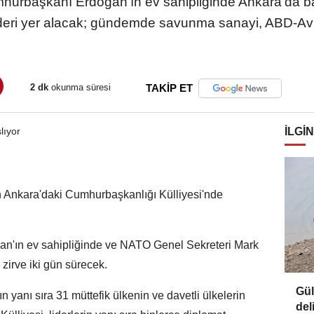
mhurbaşkanı Erdoğan'ın ev sahipliğinde Ankara'da b
lideri yer alacak; gündemde savunma sanayi, ABD-Avr
2 dk
okunma süresi
TAKİP ET
İLGIN
n Ankara'daki Cumhurbaşkanlığı Külliyesi'nde
n'ın ev sahipliğinde ve NATO Genel Sekreteri Mark
zirve iki gün sürecek.
Gül
yanı sıra 31 müttefik ülkenin ve davetli ülkelerin
del