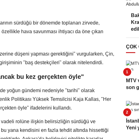
Ba
Kra
larının sürdüğü bir dönemde toplanan zirvede,
edi
özellikle hava savunması ihtiyacı da öne çıkan
ÇOK
üzerine düşeni yapması gerektiğini" vurgularken, Çin,
irişiminin "baş destekçileri" olarak nitelendirdi.
 ancak bu kez gerçekten öyle"
MTV v
son 
de yoğun gündemi nedeniyle "tarihi" olarak
venlik Politikası Yüksek Temsilcisi Kaja Kallas, "Her
rçekten öyle" ifadelerini kullandı.
İstan
deli rolüne ilişkin belirsizliğin sürdüğü ve
Yeni y
u yana kendisini en fazla tehdit altında hissettiği
nktürde, Ankara'da belirleyici nitelikte kararlar