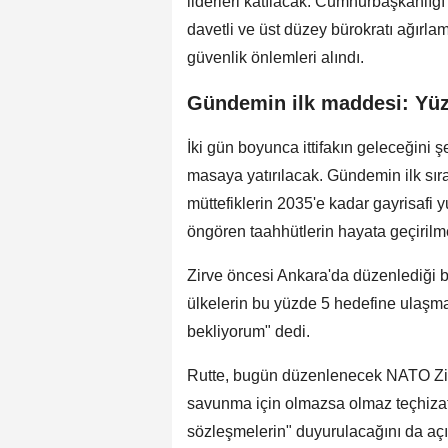
liderleri katılacak. Cumhurbaşkanlığı K
davetli ve üst düzey bürokratı ağırlam
güvenlik önlemleri alındı.
Gündemin ilk maddesi: Yü
İki gün boyunca ittifakın geleceğini ş
masaya yatırılacak. Gündemin ilk sıra
müttefiklerin 2035'e kadar gayrisafi y
öngören taahhütlerin hayata geçirilme
Zirve öncesi Ankara'da düzenlediği b
ülkelerin bu yüzde 5 hedefine ulaşmak
bekliyorum" dedi.
Rutte, bugün düzenlenecek NATO Zir
savunma için olmazsa olmaz teçhizatı
sözleşmelerin" duyurulacağını da açı