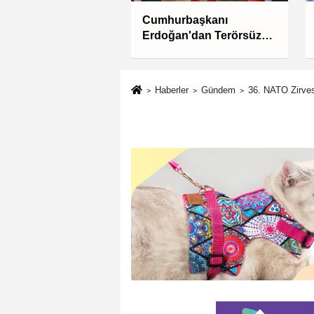
 belediye başkan
Cumhurbaşkanı
mcısı yakalandı
Erdoğan'dan Terörsüz
Türkiye yasa teklifine
ilişkin paylaşım
Haberler
Gündem
36. NATO Zirves