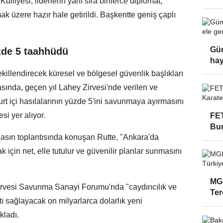
ülliyesi, liderlerin yanı sıra binlerce diplomat,
ak üzere hazır hale getirildi. Başkentte geniş çaplı
Güm
zde 5 taahhüdü
hay
ekillendirecek küresel ve bölgesel güvenlik başlıkları
sında, geçen yıl Lahey Zirvesi'nde verilen ve
urt içi hasılalarının yüzde 5'ini savunmaya ayırmasını
si yer alıyor.
FET
Bur
asın toplantısında konuşan Rutte, "Ankara'da
 için net, elle tutulur ve güvenilir planlar sunmasını
MGK
vesi Savunma Sanayi Forumu'nda "caydırıcılık ve
Ter
 sağlayacak on milyarlarca dolarlık yeni
kladı.