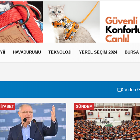
YII
HAVADURUMU
TEKNOLOJI
YEREL SEÇİM 2024
BURSA
Video G
SIYASET
GÜNDEM