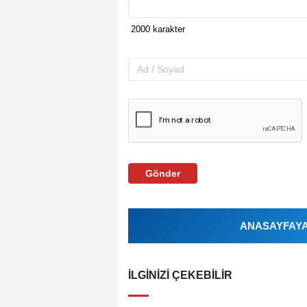
Gönder
ANASAYFAYA 
İLGINIZI ÇEKEBILIR