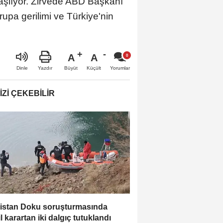
aşlıyor. Zirvede ABD Başkanı
upa gerilimi ve Türkiye'nin
A
A
Büyüt
Küçült
Dinle
Yazdır
Yorumlar
IZI ÇEKEBILIR
istan Doku soruşturmasında
il karartan iki dalgıç tutuklandı