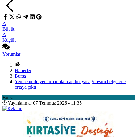
A
Büyüt
A
Küçült
Yorumlar
Haberler
Bursa
Yenişehir'de yeni imar alanı açılmayacağı resmi belgelerle
ortaya çıktı
Bursa
Yayınlanma: 07 Temmuz 2026 - 11:35