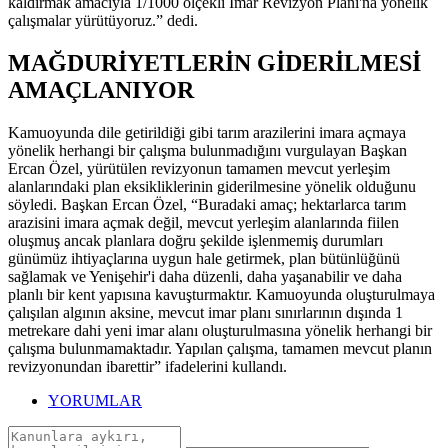
kaldırmak amacıyla 1/1000 ölçekli İmar Revizyon Planı'na yönelik
çalışmalar yürütüyoruz.” dedi.
MAĞDURİYETLERİN GİDERİLMESİ
AMAÇLANIYOR
Kamuoyunda dile getirildiği gibi tarım arazilerini imara açmaya
yönelik herhangi bir çalışma bulunmadığını vurgulayan Başkan
Ercan Özel, yürütülen revizyonun tamamen mevcut yerleşim
alanlarındaki plan eksikliklerinin giderilmesine yönelik olduğunu
söyledi. Başkan Ercan Özel, “Buradaki amaç; hektarlarca tarım
arazisini imara açmak değil, mevcut yerleşim alanlarında fiilen
oluşmuş ancak planlara doğru şekilde işlenmemiş durumları
günümüz ihtiyaçlarına uygun hale getirmek, plan bütünlüğünü
sağlamak ve Yenişehir'i daha düzenli, daha yaşanabilir ve daha
planlı bir kent yapısına kavuşturmaktır. Kamuoyunda oluşturulmaya
çalışılan algının aksine, mevcut imar planı sınırlarının dışında 1
metrekare dahi yeni imar alanı oluşturulmasına yönelik herhangi bir
çalışma bulunmamaktadır. Yapılan çalışma, tamamen mevcut planın
revizyonundan ibarettir” ifadelerini kullandı.
YORUMLAR