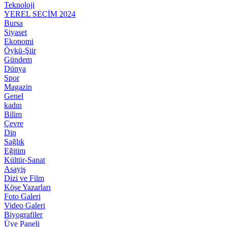
Teknoloji
YEREL SEÇİM 2024
Bursa
Siyaset
Ekonomi
Öykü-Şiir
Gündem
Dünya
Spor
Magazin
Genel
kadın
Bilim
Çevre
Din
Sağlık
Eğitim
Kültür-Sanat
Asayiş
Dizi ve Film
Köşe Yazarları
Foto Galeri
Video Galeri
Biyografiler
Üye Paneli