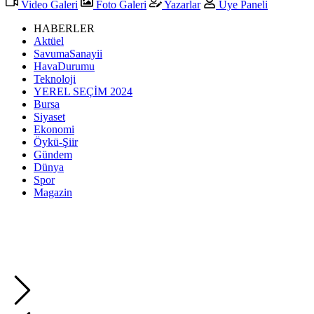
Video Galeri
Foto Galeri
Yazarlar
Üye Paneli
HABERLER
Aktüel
SavumaSanayii
HavaDurumu
Teknoloji
YEREL SEÇİM 2024
Bursa
Siyaset
Ekonomi
Öykü-Şiir
Gündem
Dünya
Spor
Magazin