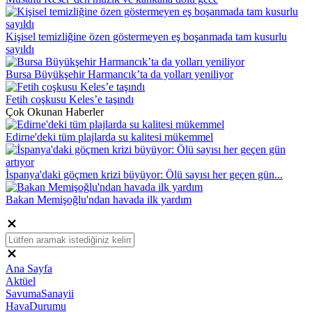
Kişisel temizliğine özen göstermeyen eş boşanmada tam kusurlu
sayıldı
Bursa Büyükşehir Harmancık’ta da yolları yeniliyor
Fetih coşkusu Keles’e taşındı
Çok Okunan Haberler
Edirne'deki tüm plajlarda su kalitesi mükemmel
İspanya'daki göçmen krizi büyüyor: Ölü sayısı her geçen gün...
Bakan Memişoğlu'ndan havada ilk yardım
Ana Sayfa
Aktüel
SavumaSanayii
HavaDurumu