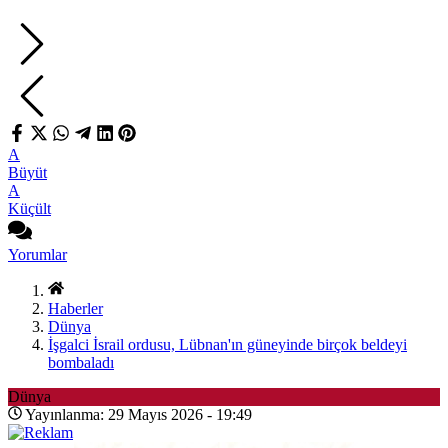
A
Büyüt
A
Küçült
Yorumlar
Haberler
Dünya
İşgalci İsrail ordusu, Lübnan'ın güneyinde birçok beldeyi
bombaladı
Dünya
Yayınlanma: 29 Mayıs 2026 - 19:49