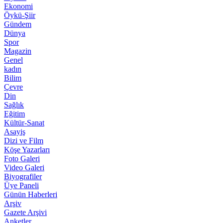
Ekonomi
Öykü-Şiir
Gündem
Dünya
Spor
Magazin
Genel
kadın
Bilim
Çevre
Din
Sağlık
Eğitim
Kültür-Sanat
Asayiş
Dizi ve Film
Köşe Yazarları
Foto Galeri
Video Galeri
Biyografiler
Üye Paneli
Günün Haberleri
Arşiv
Gazete Arşivi
Anketler