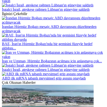
yakın
İşgalci İsrail, ateşkese rağmen Lübnan'ın güneyine saldırdı
İlginizi Çekebilir
İrandan Hürmüz Boğazı mesajı: ABD davranışını düzeltmeden
açılmayacak
BAE, İran'ın Hürmüz Boğazı'nda bir gemisini füzeyle hedef
aldığını...
İran ve Umman, Hürmüz Boğazının açılması için anlaşmaya çok...
İşgalci İsrail, ateşkese rağmen Lübnan'ın güneyine saldırdı
ABD ilk mRNA tabanlı mevsimsel grip aşısını onayladı
Çok Okunan Haberler