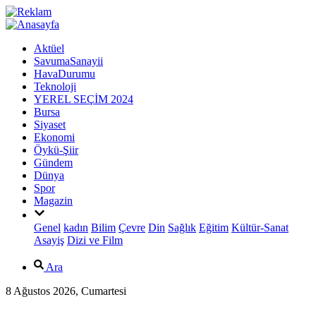
Aktüel
SavumaSanayii
HavaDurumu
Teknoloji
YEREL SEÇİM 2024
Bursa
Siyaset
Ekonomi
Öykü-Şiir
Gündem
Dünya
Spor
Magazin
Genel
kadın
Bilim
Çevre
Din
Sağlık
Eğitim
Kültür-Sanat
Asayiş
Dizi ve Film
Ara
8 Ağustos 2026, Cumartesi