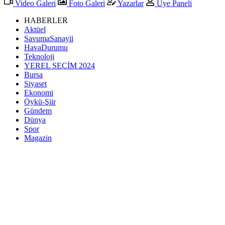
Video Galeri
Foto Galeri
Yazarlar
Üye Paneli
HABERLER
Aktüel
SavumaSanayii
HavaDurumu
Teknoloji
YEREL SEÇİM 2024
Bursa
Siyaset
Ekonomi
Öykü-Şiir
Gündem
Dünya
Spor
Magazin