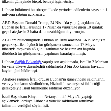
ülkenin güneyinde birçok beldeyi işgal etmişti.
Lübnan hükümeti bu süreçte ülkede yerinden edilenlerin sayısının 1
milyonu aştığını açıklamıştı.
ABD Başkanı Donald Trump, 24 Nisan'da yaptığı açıklamada,
Lübnan ile İsrail arasında 17 Nisan'da yürürlüğe giren 10 günlük
geçici ateşkesin 3 hafta daha uzatıldığını duyurmuştu.
ABD ara buluculuğunda Lübnan ile İsrail arasında 14-15 Mayıs'ta
gerçekleştirilen üçüncü tur görüşmeler sonucunda 17 Mayıs
itibarıyla ateşkesin 45 gün uzatılması ve haziran ayı başında
dördüncü tur görüşmelerin yapılması kararlaştırılmıştı.
Lübnan
Sağlık Bakanlığı
yaptığı son açıklamada, İsrail'in 2 Mart'tan
bu yana ülkeye düzenlediği saldırılarda 3 bin 355 kişinin hayatını
kaybettiğini bildirmişti.
Ateşkese rağmen İsrail ordusu Lübnan'ın güneyindeki saldırılarını
ve ev yıkımlarını sürdürürken, Hizbullah ise ateşkesi ihlal ettiği
gerekçesiyle İsrail birliklerine saldırılar düzenliyor.
İsrail Başbakanı Binyamin Netanyahu 25 Mayıs'ta yaptığı
açıklamada, orduya Lübnan'a yönelik saldırıların artırılması
talimatını verdiğini söylemişti.