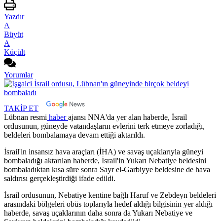
Yazdır
A
Büyüt
A
Küçült
Yorumlar
TAKİP ET
Lübnan resmi
haber
ajansı NNA'da yer alan haberde, İsrail
ordusunun, güneyde vatandaşların evlerini terk etmeye zorladığı,
beldeleri bombalamaya devam ettiği aktarıldı.
İsrail'in insansız hava araçları (İHA) ve savaş uçaklarıyla güneyi
bombaladığı aktarılan haberde, İsrail'in Yukarı Nebatiye beldesini
bombaladıktan kısa süre sonra Sayr el-Garbiyye beldesine de hava
saldırısı gerçekleştirdiği ifade edildi.
İsrail ordusunun, Nebatiye kentine bağlı Haruf ve Zebdeyn beldeleri
arasındaki bölgeleri obüs toplarıyla hedef aldığı bilgisinin yer aldığı
haberde, savaş uçaklarının daha sonra da Yukarı Nebatiye ve