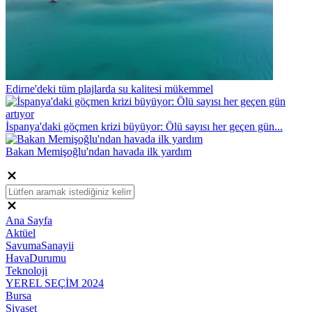
Edirne'deki tüm plajlarda su kalitesi mükemmel
İspanya'daki göçmen krizi büyüyor: Ölü sayısı her geçen gün...
Bakan Memişoğlu'ndan havada ilk yardım
Ana Sayfa
Aktüel
SavumaSanayii
HavaDurumu
Teknoloji
YEREL SEÇİM 2024
Bursa
Siyaset