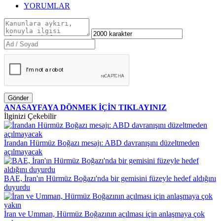
YORUMLAR
Gönder
ANASAYFAYA DÖNMEK İÇİN TIKLAYINIZ
İlginizi Çekebilir
İrandan Hürmüz Boğazı mesajı: ABD davranışını düzeltmeden
açılmayacak
BAE, İran'ın Hürmüz Boğazı'nda bir gemisini füzeyle hedef aldığını
duyurdu
İran ve Umman, Hürmüz Boğazının açılması için anlaşmaya çok