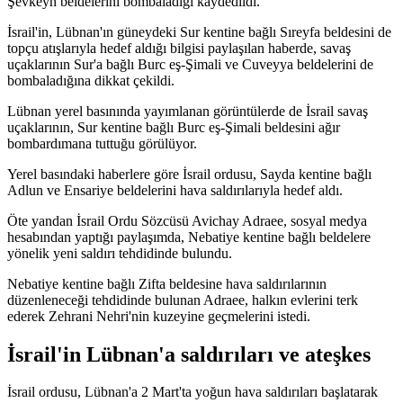
Şevkeyn beldelerini bombaladığı kaydedildi.
İsrail'in, Lübnan'ın güneydeki Sur kentine bağlı Sıreyfa beldesini de
topçu atışlarıyla hedef aldığı bilgisi paylaşılan haberde, savaş
uçaklarının Sur'a bağlı Burc eş-Şimali ve Cuveyya beldelerini de
bombaladığına dikkat çekildi.
Lübnan yerel basınında yayımlanan görüntülerde de İsrail savaş
uçaklarının, Sur kentine bağlı Burc eş-Şimali beldesini ağır
bombardımana tuttuğu görülüyor.
Yerel basındaki haberlere göre İsrail ordusu, Sayda kentine bağlı
Adlun ve Ensariye beldelerini hava saldırılarıyla hedef aldı.
Öte yandan İsrail Ordu Sözcüsü Avichay Adraee, sosyal medya
hesabından yaptığı paylaşımda, Nebatiye kentine bağlı beldelere
yönelik yeni saldırı tehdidinde bulundu.
Nebatiye kentine bağlı Zifta beldesine hava saldırılarının
düzenleneceği tehdidinde bulunan Adraee, halkın evlerini terk
ederek Zehrani Nehri'nin kuzeyine geçmelerini istedi.
İsrail'in Lübnan'a saldırıları ve ateşkes
İsrail ordusu, Lübnan'a 2 Mart'ta yoğun hava saldırıları başlatarak