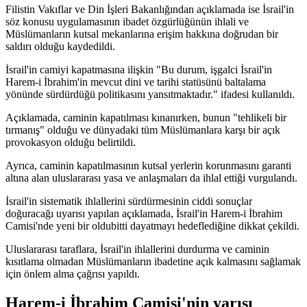
Filistin Vakıflar ve Din İşleri Bakanlığından açıklamada ise İsrail'in
söz konusu uygulamasının ibadet özgürlüğünün ihlali ve
Müslümanların kutsal mekanlarına erişim hakkına doğrudan bir
saldırı olduğu kaydedildi.
İsrail'in camiyi kapatmasına ilişkin "Bu durum, işgalci İsrail'in
Harem-i İbrahim'in mevcut dini ve tarihi statüsünü baltalama
yönünde sürdürdüğü politikasını yansıtmaktadır." ifadesi kullanıldı.
Açıklamada, caminin kapatılması kınanırken, bunun "tehlikeli bir
tırmanış" olduğu ve dünyadaki tüm Müslümanlara karşı bir açık
provokasyon olduğu belirtildi.
Ayrıca, caminin kapatılmasının kutsal yerlerin korunmasını garanti
altına alan uluslararası yasa ve anlaşmaları da ihlal ettiği vurgulandı.
İsrail'in sistematik ihlallerini sürdürmesinin ciddi sonuçlar
doğuracağı uyarısı yapılan açıklamada, İsrail'in Harem-i İbrahim
Camisi'nde yeni bir oldubitti dayatmayı hedeflediğine dikkat çekildi.
Uluslararası taraflara, İsrail'in ihlallerini durdurma ve caminin
kısıtlama olmadan Müslümanların ibadetine açık kalmasını sağlamak
için önlem alma çağrısı yapıldı.
Harem-i İbrahim Camisi'nin yarısı