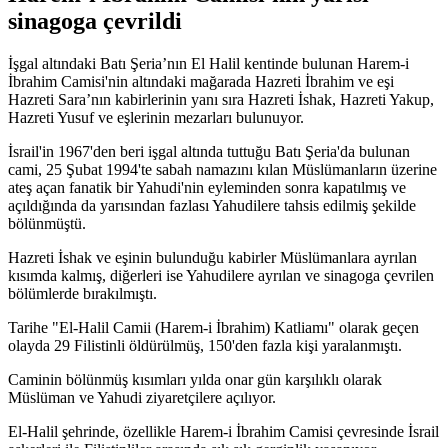
sinagoga çevrildi
İşgal altındaki Batı Şeria’nın El Halil kentinde bulunan Harem-i
İbrahim Camisi'nin altındaki mağarada Hazreti İbrahim ve eşi
Hazreti Sara’nın kabirlerinin yanı sıra Hazreti İshak, Hazreti Yakup,
Hazreti Yusuf ve eşlerinin mezarları bulunuyor.
İsrail'in 1967'den beri işgal altında tuttuğu Batı Şeria'da bulunan
cami, 25 Şubat 1994'te sabah namazını kılan Müslümanların üzerine
ateş açan fanatik bir Yahudi'nin eyleminden sonra kapatılmış ve
açıldığında da yarısından fazlası Yahudilere tahsis edilmiş şekilde
bölünmüştü.
Hazreti İshak ve eşinin bulunduğu kabirler Müslümanlara ayrılan
kısımda kalmış, diğerleri ise Yahudilere ayrılan ve sinagoga çevrilen
bölümlerde bırakılmıştı.
Tarihe "El-Halil Camii (Harem-i İbrahim) Katliamı" olarak geçen
olayda 29 Filistinli öldürülmüş, 150'den fazla kişi yaralanmıştı.
Caminin bölünmüş kısımları yılda onar gün karşılıklı olarak
Müslüman ve Yahudi ziyaretçilere açılıyor.
El-Halil şehrinde, özellikle Harem-i İbrahim Camisi çevresinde İsrail