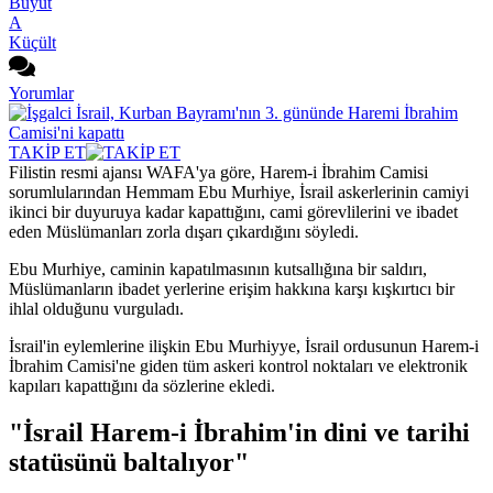
Büyüt
A
Küçült
Yorumlar
TAKİP ET
Filistin resmi ajansı WAFA'ya göre, Harem-i İbrahim Camisi
sorumlularından Hemmam Ebu Murhiye, İsrail askerlerinin camiyi
ikinci bir duyuruya kadar kapattığını, cami görevlilerini ve ibadet
eden Müslümanları zorla dışarı çıkardığını söyledi.
Ebu Murhiye, caminin kapatılmasının kutsallığına bir saldırı,
Müslümanların ibadet yerlerine erişim hakkına karşı kışkırtıcı bir
ihlal olduğunu vurguladı.
İsrail'in eylemlerine ilişkin Ebu Murhiyye, İsrail ordusunun Harem-i
İbrahim Camisi'ne giden tüm askeri kontrol noktaları ve elektronik
kapıları kapattığını da sözlerine ekledi.
"İsrail Harem-i İbrahim'in dini ve tarihi
statüsünü baltalıyor"