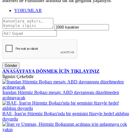
askerleri ile Filistinliler arasında sık sık gerginlik yaşanıyor.
YORUMLAR
Gönder
ANASAYFAYA DÖNMEK İÇİN TIKLAYINIZ
İlginizi Çekebilir
İrandan Hürmüz Boğazı mesajı: ABD davranışını düzeltmeden
açılmayacak
BAE, İran'ın Hürmüz Boğazı'nda bir gemisini füzeyle hedef aldığını
duyurdu