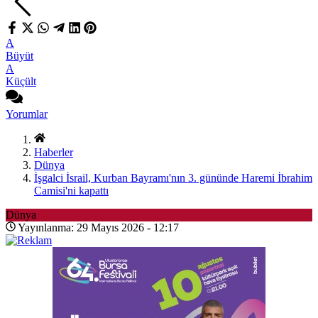
A
Büyüt
A
Küçült
Yorumlar
Haberler
Dünya
İşgalci İsrail, Kurban Bayramı'nın 3. gününde Haremi İbrahim
Camisi'ni kapattı
Dünya
Yayınlanma: 29 Mayıs 2026 - 12:17