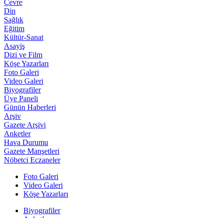
Çevre
Din
Sağlık
Eğitim
Kültür-Sanat
Asayiş
Dizi ve Film
Köşe Yazarları
Foto Galeri
Video Galeri
Biyografiler
Üye Paneli
Günün Haberleri
Arşiv
Gazete Arşivi
Anketler
Hava Durumu
Gazete Manşetleri
Nöbetci Eczaneler
Foto Galeri
Video Galeri
Köşe Yazarları
Biyografiler