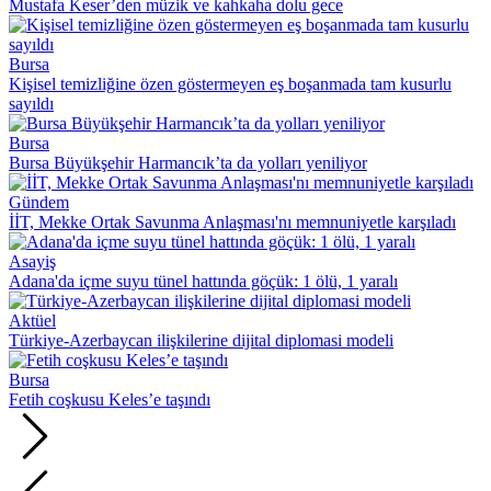
Mustafa Keser’den müzik ve kahkaha dolu gece
Bursa
Kişisel temizliğine özen göstermeyen eş boşanmada tam kusurlu
sayıldı
Bursa
Bursa Büyükşehir Harmancık’ta da yolları yeniliyor
Gündem
İİT, Mekke Ortak Savunma Anlaşması'nı memnuniyetle karşıladı
Asayiş
Adana'da içme suyu tünel hattında göçük: 1 ölü, 1 yaralı
Aktüel
Türkiye-Azerbaycan ilişkilerine dijital diplomasi modeli
Bursa
Fetih coşkusu Keles’e taşındı