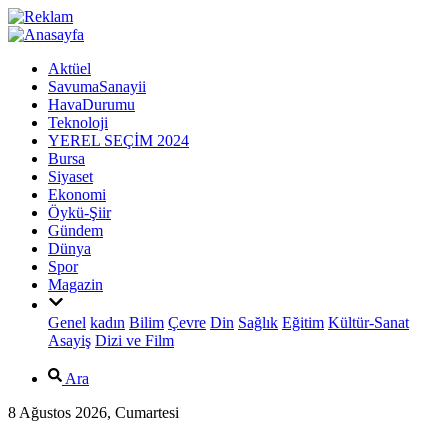
Aktüel
SavumaSanayii
HavaDurumu
Teknoloji
YEREL SEÇİM 2024
Bursa
Siyaset
Ekonomi
Öykü-Şiir
Gündem
Dünya
Spor
Magazin
Genel
kadın
Bilim
Çevre
Din
Sağlık
Eğitim
Kültür-Sanat
Asayiş
Dizi ve Film
Ara
8 Ağustos 2026, Cumartesi