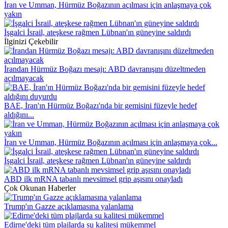
İran ve Umman, Hürmüz Boğazının açılması için anlaşmaya çok
yakın
İşgalci İsrail, ateşkese rağmen Lübnan'ın güneyine saldırdı
İlginizi Çekebilir
İrandan Hürmüz Boğazı mesajı: ABD davranışını düzeltmeden
açılmayacak
BAE, İran'ın Hürmüz Boğazı'nda bir gemisini füzeyle hedef
aldığını...
İran ve Umman, Hürmüz Boğazının açılması için anlaşmaya çok...
İşgalci İsrail, ateşkese rağmen Lübnan'ın güneyine saldırdı
ABD ilk mRNA tabanlı mevsimsel grip aşısını onayladı
Çok Okunan Haberler
Trump'ın Gazze açıklamasına yalanlama
Edirne'deki tüm plajlarda su kalitesi mükemmel