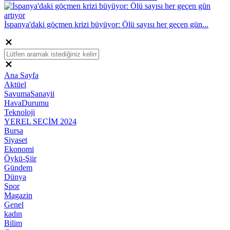
İspanya'daki göçmen krizi büyüyor: Ölü sayısı her geçen gün...
Ana Sayfa
Aktüel
SavumaSanayii
HavaDurumu
Teknoloji
YEREL SEÇİM 2024
Bursa
Siyaset
Ekonomi
Öykü-Şiir
Gündem
Dünya
Spor
Magazin
Genel
kadın
Bilim