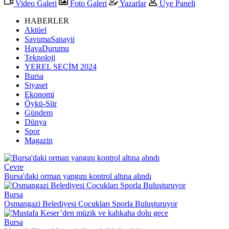
Video Galeri
Foto Galeri
Yazarlar
Üye Paneli
HABERLER
Aktüel
SavumaSanayii
HavaDurumu
Teknoloji
YEREL SEÇİM 2024
Bursa
Siyaset
Ekonomi
Öykü-Şiir
Gündem
Dünya
Spor
Magazin
Çevre
Bursa'daki orman yangını kontrol altına alındı
Bursa
Osmangazi Belediyesi Çocukları Sporla Buluşturuyor
Bursa