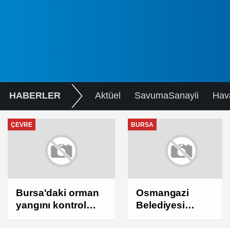
HABERLER
Aktüel
SavumaSanayii
Hav
ÇEVRE
BURSA
Bursa'daki orman
Osmangazi
yangını kontrol
Belediyesi
altına alındı
Çocukları Sporla
Buluşturuyor