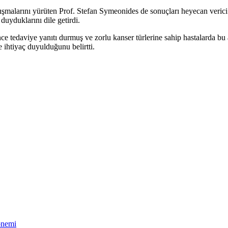
malarını yürüten Prof. Stefan Symeonides de sonuçları heyecan verici o
uyduklarını dile getirdi.
e tedaviye yanıtı durmuş ve zorlu kanser türlerine sahip hastalarda b
 ihtiyaç duyulduğunu belirtti.