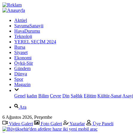
Aktüel
SavumaSanayii
HavaDurumu
Teknoloji
YEREL SEÇİM 2024
Bursa
Siyaset
Ekonomi
Öykü-Şiir
Gündem
Dünya
Spor
Magazin
Genel
kadın
Bilim
Çevre
Din
Sağlık
Eğitim
Kültür-Sanat
Asayi
Ara
6 Ağustos 2026, Perşembe
Video Galeri
Foto Galeri
Yazarlar
Üye Paneli