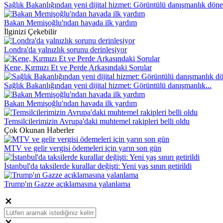
Sağlık Bakanlığından yeni dijital hizmet: Görüntülü danışmanlık dön
Bakan Memişoğlu'ndan havada ilk yardım
İlginizi Çekebilir
Londra'da yalnızlık sorunu derinleşiyor
Kene, Kırmızı Et ve Perde Arkasındaki Sorular
Sağlık Bakanlığından yeni dijital hizmet: Görüntülü danışmanlık...
Bakan Memişoğlu'ndan havada ilk yardım
Temsilcilerimizin Avrupa'daki muhtemel rakipleri belli oldu
Çok Okunan Haberler
MTV ve gelir vergisi ödemeleri için yarın son gün
İstanbul'da taksilerde kurallar değişti: Yeni yaş sınırı getirildi
Trump'ın Gazze açıklamasına yalanlama