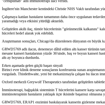
"cemiplimab" adlı immünoterapi ilacı verildi.
İngiltere'nin Manchester kentindeki Christie NHS Vakfı tarafından yü
Çalışmaya katılan hastaların tamamının daha önce uygulanan tedaviler
yaramadığı veya etkisini yitirdiği aktarıldı.
Geliştirilen akıllı ilaç, tümör hücrelerinin "görünmezlik kalkanını" kal
hücreleri hedef alarak yok edebildi.
Araştırmanın sonuçları, Chicago'da düzenlenen dünyanın en büyük ka
GRWD5769 adlı ilacın, denemeye dâhil edilen altı kanser türünün tamam
mesane kanseri hastalarının yüzde 36'sinde, baş ve boyun kanseri hasta
altı ay boyunca durdurdu.
Erken aşamada gelen güçlü başarı sinyali
Birinci evre klinik deneme sonuçlarını konferansta sunan araştırmanın
vurguladı. Thistlethwaite, yeni bir mekanizmayla çalışan bu ilacın immü
Oxford merkezli Greywolf Therapeutics tarafından geliştirilen tabletleri
İmmünoterapi, bağışıklık sisteminin T hücrelerini kansere karşı sava
immünoterapinin hastaların yaklaşık üçte ikisinde başarısız olmasına y
GRWD5769, ERAP1 enzimini baskılayarak kanserin gizlenme mekanizma