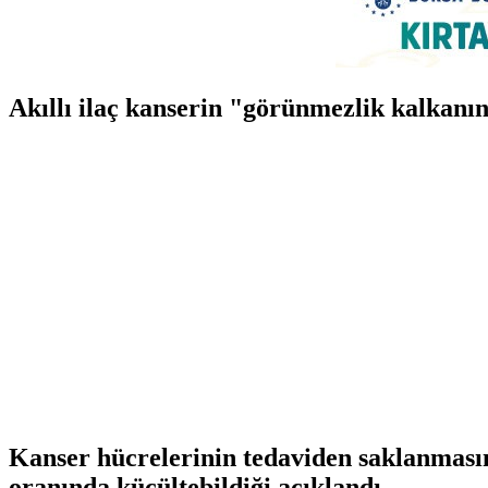
Akıllı ilaç kanserin "görünmezlik kalkanı
Kanser hücrelerinin tedaviden saklanmasını
oranında küçültebildiği açıklandı.