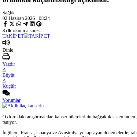
Sağlık
02 Haziran 2026 - 08:24
3 dk
okunma süresi
TAKİP ET
Dinle
Yazdır
A
Büyüt
A
Küçült
Yorumlar
Oxford'daki araştırmacılar, kanser hücrelerinin bağışıklık sisteminden 
tanıyor.
İngiltere, Fransa, İspanya ve Avustralya'yı kapsayan denemelerde; rah