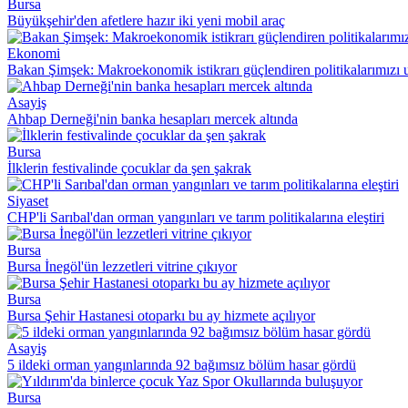
Bursa
Büyükşehir'den afetlere hazır iki yeni mobil araç
Ekonomi
Bakan Şimşek: Makroekonomik istikrarı güçlendiren politikalarımız
Asayiş
Ahbap Derneği'nin banka hesapları mercek altında
Bursa
İlklerin festivalinde çocuklar da şen şakrak
Siyaset
CHP'li Sarıbal'dan orman yangınları ve tarım politikalarına eleştiri
Bursa
Bursa İnegöl'ün lezzetleri vitrine çıkıyor
Bursa
Bursa Şehir Hastanesi otoparkı bu ay hizmete açılıyor
Asayiş
5 ildeki orman yangınlarında 92 bağımsız bölüm hasar gördü
Bursa