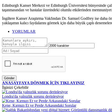
Edinburgh Kanser Merkezi ve Edinburgh Üniversitesi bünyesinde çalış
taşınmasından ve hastalar üzerindeki olumlu etkilerinden memnuniyet d
İngiltere Kanser Araştırma Vakfından Dr. Samuel Godfrey ise daha önc
yaklaşımın kalıcı faydalarını görmek için daha büyük çaplı denemelere
YORUMLAR
Gönder
ANASAYFAYA DÖNMEK İÇİN TIKLAYINIZ
İlginizi Çekebilir
Londra'da yalnızlık sorunu derinleşiyor
Kene, Kırmızı Et ve Perde Arkasındaki Sorular