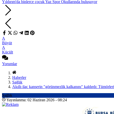
Yıldırım'da binlerce çocuk Yaz Spor Okullarında buluşuyor
A
Büyüt
A
Küçült
Yorumlar
Haberler
Sağlık
Akıllı ilaç kanserin "görünmezlik kalkanını" kaldırdı: Tümörler
Sağlık
Yayınlanma: 02 Haziran 2026 - 08:24