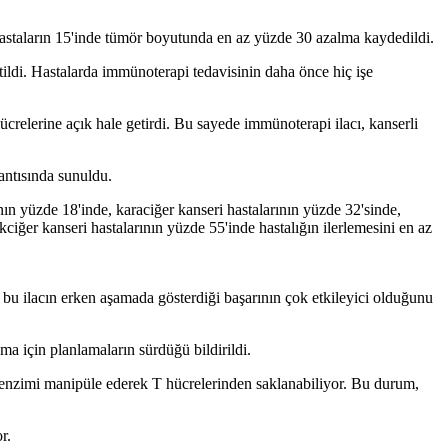
hastaların 15'inde tümör boyutunda en az yüzde 30 azalma kaydedildi.
ildi. Hastalarda immünoterapi tedavisinin daha önce hiç işe
hücrelerine açık hale getirdi. Bu sayede immünoterapi ilacı, kanserli
ntısında sunuldu.
ın yüzde 18'inde, karaciğer kanseri hastalarının yüzde 32'sinde,
ciğer kanseri hastalarının yüzde 55'inde hastalığın ilerlemesini en az
 bu ilacın erken aşamada gösterdiği başarının çok etkileyici olduğunu
şma için planlamaların sürdüğü bildirildi.
 enzimi manipüle ederek T hücrelerinden saklanabiliyor. Bu durum,
r.