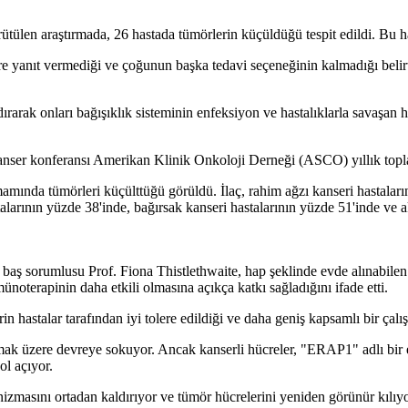
rütülen araştırmada, 26 hastada tümörlerin küçüldüğü tespit edildi. Bu 
e yanıt vermediği ve çoğunun başka tedavi seçeneğinin kalmadığı belirt
dırarak onları bağışıklık sisteminin enfeksiyon ve hastalıklarla savaşan 
nser konferansı Amerikan Klinik Onkoloji Derneği (ASCO) yıllık topla
ında tümörleri küçülttüğü görüldü. İlaç, rahim ağzı kanseri hastaların
larının yüzde 38'inde, bağırsak kanseri hastalarının yüzde 51'inde ve ak
 baş sorumlusu Prof. Fiona Thistlethwaite, hap şeklinde evde alınabilen
noterapinin daha etkili olmasına açıkça katkı sağladığını ifade etti.
n hastalar tarafından iyi tolere edildiği ve daha geniş kapsamlı bir çalı
şmak üzere devreye sokuyor. Ancak kanserli hücreler, "ERAP1" adlı bir
ol açıyor.
sını ortadan kaldırıyor ve tümör hücrelerini yeniden görünür kılıyo