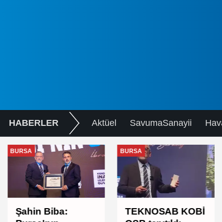
HABERLER
Aktüel
SavumaSanayii
Hav
BURSA
BURSA
Şahin Biba:
TEKNOSAB KOBİ