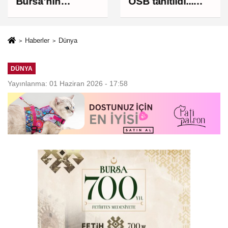
Bursa'nın
OSB tanıtıldı...
geleceğini
Bursa'nın
bütüncül
kalkınma
anlayışla
yolculuğunda
Haberler
Dünya
planlıyoruz
yeni dönem
DÜNYA
Yayınlanma: 01 Haziran 2026 - 17:58