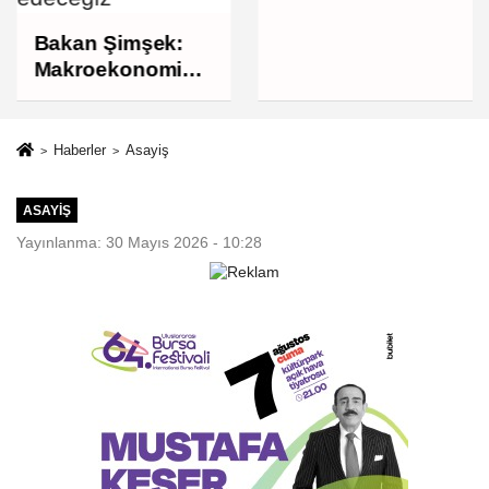
banka hesapları
mercek altında
Bakan Şimşek:
Makroekonomik
istikrarı
güçlendiren
politikalarımızı
Haberler
Asayiş
uygulamaya
devam edeceğiz
ASAYIŞ
Yayınlanma: 30 Mayıs 2026 - 10:28