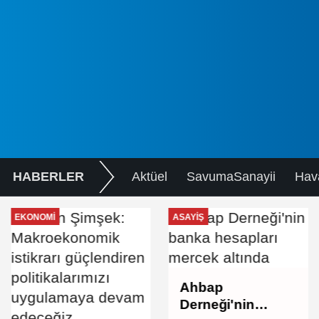
HABERLER
Aktüel
SavumaSanayii
Hav
EKONOMI
ASAYIŞ
Ahbap
Derneği'nin