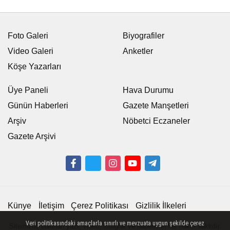
Foto Galeri
Biyografiler
Video Galeri
Anketler
Köşe Yazarları
Üye Paneli
Hava Durumu
Günün Haberleri
Gazete Manşetleri
Arşiv
Nöbetci Eczaneler
Gazete Arşivi
Künye
İletişim
Çerez Politikası
Gizlilik İlkeleri
Veri politikasındaki amaçlarla sınırlı ve mevzuata uygun şekilde çerez
Sitemizde bulunan yazı, video, fotoğraf ve haberlerin her hakkı saklıdır.