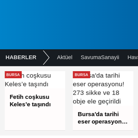
HABERLER
Aktüel
SavumaSanayii
Hav
BURSA
BURSA
Fetih coşkusu
Keles’e taşındı
Bursa'da tarihi
eser operasyonu!
273 sikke ve 18
obje ele geçirildi