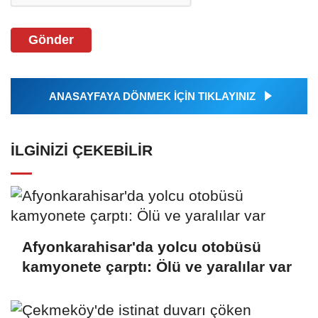
Gönder
ANASAYFAYA DÖNMEK İÇİN TIKLAYINIZ
İLGINIZI ÇEKEBILIR
Afyonkarahisar'da yolcu otobüsü
kamyonete çarptı: Ölü ve yaralılar var