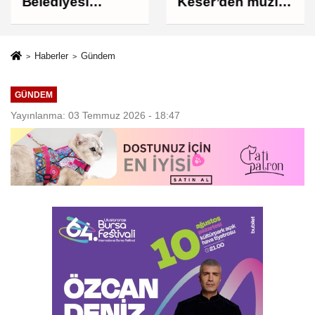
Belediyesi
Keser’den müzik
Çocukları Sporla
ve kahkaha dolu
Buluşturuyor
gece
Haberler
Gündem
GÜNDEM
Yayınlanma: 03 Temmuz 2026 - 18:47