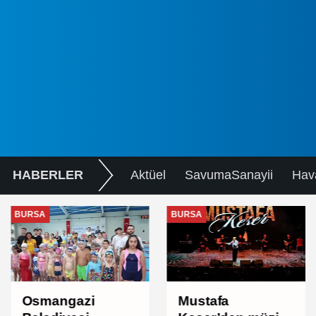
HABERLER
Aktüel
SavumaSanayii
Hav
BURSA
BURSA
Osmangazi
Mustafa