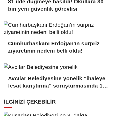
81 ilde düğmeye basıldı! Okullara 30
bin yeni güvenlik görevlisi
Cumhurbaşkanı Erdoğan'ın sürpriz
ziyaretinin nedeni belli oldu!
Avcılar Belediyesine yönelik "ihaleye
fesat karıştırma" soruşturmasında 12
şüpheli adliyede
İLGINIZI ÇEKEBILIR