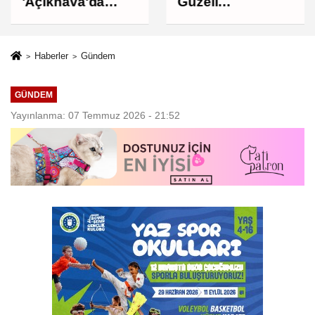
'Açıkhava'da
Güzeli
müzik ziyafeti
Osmangazi'nin
Mahallelerinde
Yaşanıyor
Haberler
Gündem
GÜNDEM
Yayınlanma: 07 Temmuz 2026 - 21:52