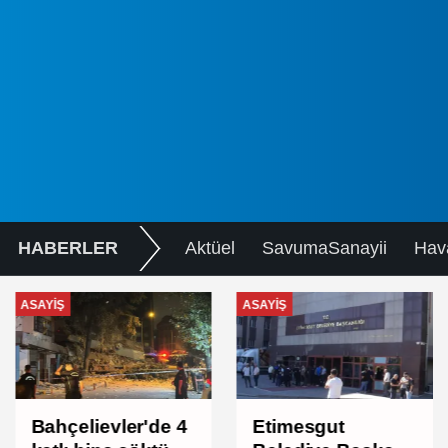
HABERLER
Aktüel
SavumaSanayii
Hav
ASAYIŞ
ASAYIŞ
Bahçelievler'de 4
Etimesgut