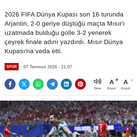
2026 FIFA Dünya Kupası son 16 turunda
Arjantin, 2-0 geriye düştüğü maçta Mısır'ı
uzatmada bulduğu golle 3-2 yenerek
çeyrek finale adını yazdırdı. Mısır Dünya
Kupası'na veda etti.
07 Temmuz 2026 - 21:07
SPOR
A
A
Büyüt
Küçült
Dinle