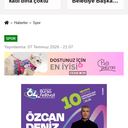
katlı bina çöktü
Belediye Başkan
Yardımcısı
Kerimoğlu'nun
uyuşturucu testi
Haberler
Spor
pozitif çıktı
SPOR
Yayınlanma: 07 Temmuz 2026 - 21:07