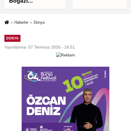
Boğazı
müzakereleri son
aşamada, Boğaz'ın
açılması ABD'nin
Haberler
Dünya
tutumuna bağlı
DÜNYA
Yayınlanma: 07 Temmuz 2026 - 16:51