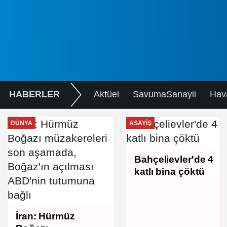
HABERLER
Aktüel
SavumaSanayii
Hav
DÜNYA
ASAYIŞ
Bahçelievler'de 4
katlı bina çöktü
İran: Hürmüz