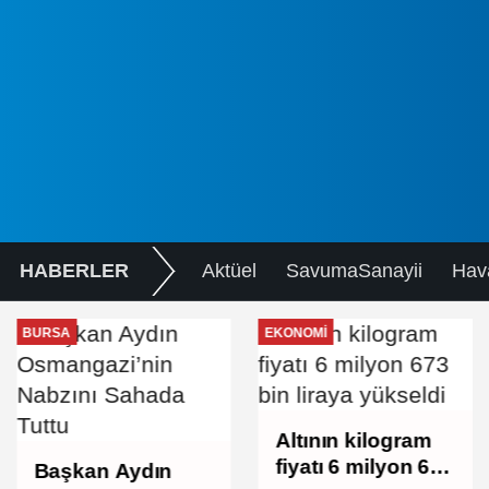
HABERLER
Aktüel
SavumaSanayii
Hav
BURSA
EKONOMI
Altının kilogram
fiyatı 6 milyon 673
Başkan Aydın