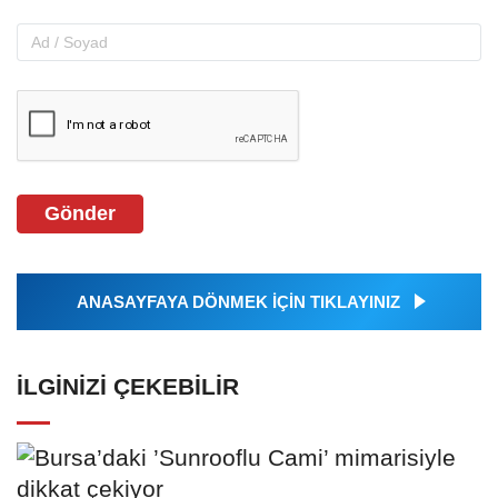
Gönder
ANASAYFAYA DÖNMEK İÇİN TIKLAYINIZ
İLGINIZI ÇEKEBILIR