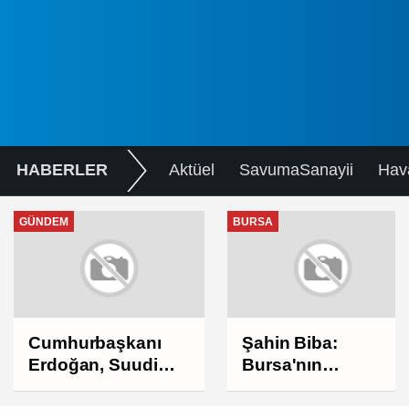
HABERLER
Aktüel
SavumaSanayii
Hav
GÜNDEM
BURSA
Cumhurbaşkanı
Şahin Biba:
Erdoğan, Suudi
Bursa'nın
Arabistan yolcusu
geleceğini
bütüncül anlayışla