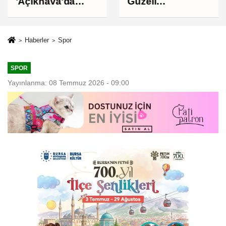
'Açıkhava'da
Güzeli
müzik ziyafeti
Osmangazi'nin
Mahallelerinde
Yaşanıyor
Haberler
Spor
SPOR
Yayınlanma: 08 Temmuz 2026 - 09:00