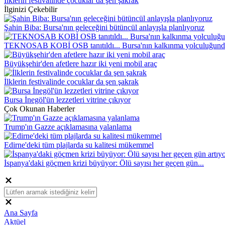
İlklerin festivalinde çocuklar da şen şakrak
İlginizi Çekebilir
Şahin Biba: Bursa'nın geleceğini bütüncül anlayışla planlıyoruz
TEKNOSAB KOBİ OSB tanıtıldı... Bursa'nın kalkınma yolculuğunda
Büyükşehir'den afetlere hazır iki yeni mobil araç
İlklerin festivalinde çocuklar da şen şakrak
Bursa İnegöl'ün lezzetleri vitrine çıkıyor
Çok Okunan Haberler
Trump'ın Gazze açıklamasına yalanlama
Edirne'deki tüm plajlarda su kalitesi mükemmel
İspanya'daki göçmen krizi büyüyor: Ölü sayısı her geçen gün...
Ana Sayfa
Aktüel