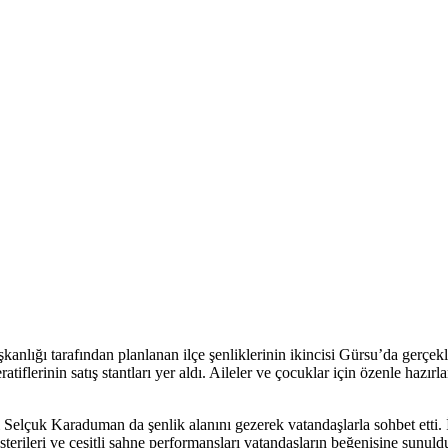
kanlığı tarafından planlanan ilçe şenliklerinin ikincisi Gürsu’da gerçe
tiflerinin satış stantları yer aldı. Aileler ve çocuklar için özenle hazırl
elçuk Karaduman da şenlik alanını gezerek vatandaşlarla sohbet etti. İ
rileri ve çeşitli sahne performansları vatandaşların beğenisine sunuldu.