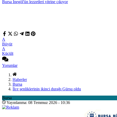
Bursa İnegöl'ün lezzetleri vitrine çıkıyor
A
Büyüt
A
Küçült
Yorumlar
Haberler
Bursa
İlçe şenliklerinin ikinci durağı Gürsu oldu
Bursa
Yayınlanma: 08 Temmuz 2026 - 10:36