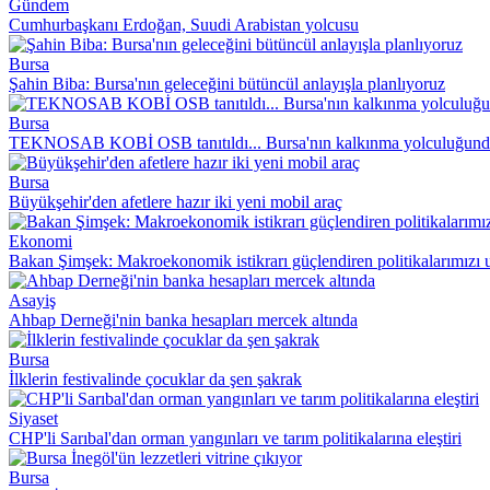
Gündem
Cumhurbaşkanı Erdoğan, Suudi Arabistan yolcusu
Bursa
Şahin Biba: Bursa'nın geleceğini bütüncül anlayışla planlıyoruz
Bursa
TEKNOSAB KOBİ OSB tanıtıldı... Bursa'nın kalkınma yolculuğund
Bursa
Büyükşehir'den afetlere hazır iki yeni mobil araç
Ekonomi
Bakan Şimşek: Makroekonomik istikrarı güçlendiren politikalarımız
Asayiş
Ahbap Derneği'nin banka hesapları mercek altında
Bursa
İlklerin festivalinde çocuklar da şen şakrak
Siyaset
CHP'li Sarıbal'dan orman yangınları ve tarım politikalarına eleştiri
Bursa