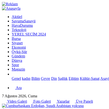
Aktüel
SavumaSanayii
HavaDurumu
Teknoloji
YEREL SEÇİM 2024
Bursa
Siyaset
Ekonomi
Öykü-Şiir
Gündem
Dünya
Spor
Magazin
Genel
kadın
Bilim
Çevre
Din
Sağlık
Eğitim
Kültür-Sanat
Asayi
Ara
7 Ağustos 2026, Cuma
Video Galeri
Foto Galeri
Yazarlar
Üye Paneli