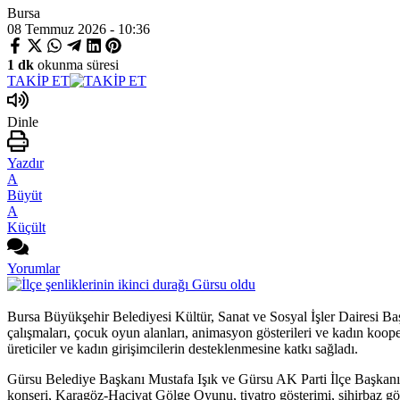
Bursa
08 Temmuz 2026 - 10:36
1 dk
okunma süresi
TAKİP ET
Dinle
Yazdır
A
Büyüt
A
Küçült
Yorumlar
Bursa Büyükşehir Belediyesi Kültür, Sanat ve Sosyal İşler Dairesi Baş
çalışmaları, çocuk oyun alanları, animasyon gösterileri ve kadın koopera
üreticiler ve kadın girişimcilerin desteklenmesine katkı sağladı.
Gürsu Belediye Başkanı Mustafa Işık ve Gürsu AK Parti İlçe Başkanı S
konseri, Karagöz-Hacivat Gölge Oyunu, tiyatro gösterimi, sihirbaz göste