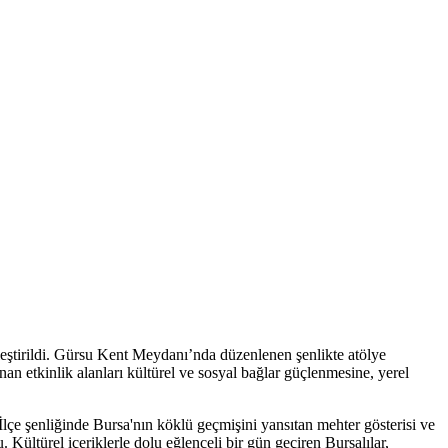
kleştirildi. Gürsu Kent Meydanı’nda düzenlenen şenlikte atölye
anan etkinlik alanları kültürel ve sosyal bağlar güçlenmesine, yerel
lçe şenliğinde Bursa'nın köklü geçmişini yansıtan mehter gösterisi ve
 Kültürel içeriklerle dolu eğlenceli bir gün geçiren Bursalılar,