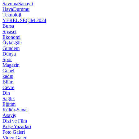
SavumaSanayii
HavaDurumu
Teknoloji
YEREL SEÇİM 2024
Bursa
Siyaset
Ekonomi
Öykü-Şiir
Gündem
Dünya
Spor
Magazin
Genel
kadın
Bilim
Çevre
Din
Sağlık
Eğitim
Kültür-Sanat
Asayiş
Dizi ve Film
Köşe Yazarları
Foto Galeri
Video Galeri