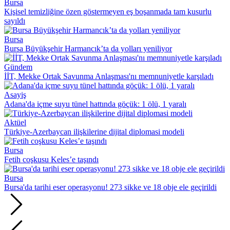
Bursa
Kişisel temizliğine özen göstermeyen eş boşanmada tam kusurlu
sayıldı
Bursa
Bursa Büyükşehir Harmancık’ta da yolları yeniliyor
Gündem
İİT, Mekke Ortak Savunma Anlaşması'nı memnuniyetle karşıladı
Asayiş
Adana'da içme suyu tünel hattında göçük: 1 ölü, 1 yaralı
Aktüel
Türkiye-Azerbaycan ilişkilerine dijital diplomasi modeli
Bursa
Fetih coşkusu Keles’e taşındı
Bursa
Bursa'da tarihi eser operasyonu! 273 sikke ve 18 obje ele geçirildi