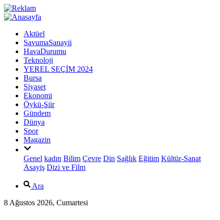
Aktüel
SavumaSanayii
HavaDurumu
Teknoloji
YEREL SEÇİM 2024
Bursa
Siyaset
Ekonomi
Öykü-Şiir
Gündem
Dünya
Spor
Magazin
Genel
kadın
Bilim
Çevre
Din
Sağlık
Eğitim
Kültür-Sanat
Asayiş
Dizi ve Film
Ara
8 Ağustos 2026, Cumartesi