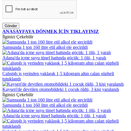
Gönder
ANASAYFAYA DÖNMEK İÇİN TIKLAYINIZ
İlginizi Çekebilir
Samsunda 1 ton 160 litre etil alkol ele geçirildi
Adana'da içme suyu tünel hattında göçük: 1 ölü, 1 yaralı
Çalıştığı iş yerinden yaklaşık 1,5 kilogram altın çalan şüpheli
tutuklandı
Kayseri'de devrilen otomobildeki 1 çocuk öldü, 3 kişi yaralandı
İlginizi Çekebilir
Samsunda 1 ton 160 litre etil alkol ele geçirildi
Adana'da içme suyu tünel hattında göçük: 1 ölü, 1 yaralı