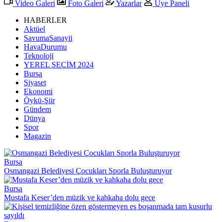
Video Galeri
Foto Galeri
Yazarlar
Üye Paneli
HABERLER
Aktüel
SavumaSanayii
HavaDurumu
Teknoloji
YEREL SEÇİM 2024
Bursa
Siyaset
Ekonomi
Öykü-Şiir
Gündem
Dünya
Spor
Magazin
Bursa
Osmangazi Belediyesi Çocukları Sporla Buluşturuyor
Bursa
Mustafa Keser’den müzik ve kahkaha dolu gece