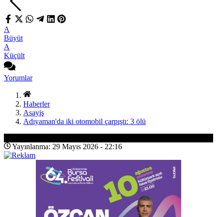
A
Büyüt
A
Küçült
Yorumlar
Haberler
Asayiş
Adıyaman'da iki otomobil çarpıştı: 3 ölü
Asayiş
Yayınlanma: 29 Mayıs 2026 - 22:16