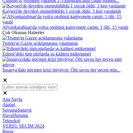
Çalıştığı iş yerinden yaklaşık 1,5 kilogram altın çalan şüpheli...
Kayseri'de devrilen otomobildeki 1 çocuk öldü, 3 kişi yaralandı
Afyonkarahisar'da yolcu otobüsü kamyonete çarptı: 1 ölü, 15 yaralı
Çok Okunan Haberler
Trump'ın Gazze açıklamasına yalanlama
Edirne'deki tüm plajlarda su kalitesi mükemmel
İspanya'daki göçmen krizi büyüyor: Ölü sayısı her geçen gün...
Ana Sayfa
Aktüel
SavumaSanayii
HavaDurumu
Teknoloji
YEREL SEÇİM 2024
Bursa