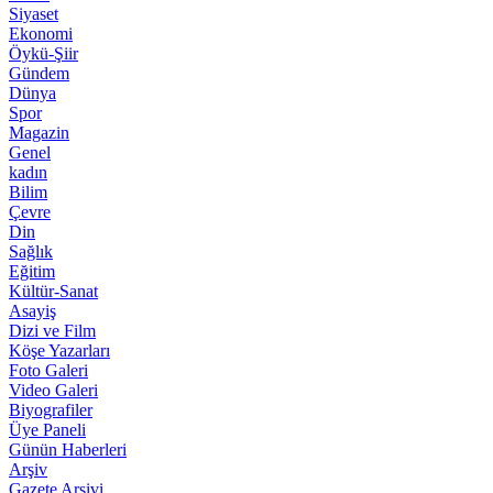
Siyaset
Ekonomi
Öykü-Şiir
Gündem
Dünya
Spor
Magazin
Genel
kadın
Bilim
Çevre
Din
Sağlık
Eğitim
Kültür-Sanat
Asayiş
Dizi ve Film
Köşe Yazarları
Foto Galeri
Video Galeri
Biyografiler
Üye Paneli
Günün Haberleri
Arşiv
Gazete Arşivi