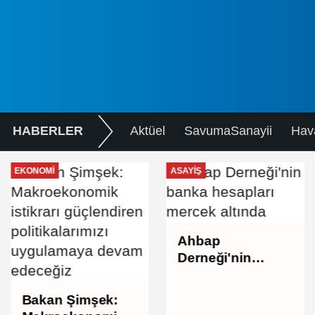
HABERLER
Aktüel
SavumaSanayii
Hav
EKONOMI
ASAYIŞ
Ahbap
Derneği'nin
banka hesapları
mercek altında
Bakan Şimşek: