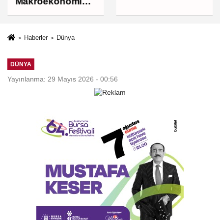
Makroekonomik
istikrarı
güçlendiren
politikalarımızı
Haberler
Dünya
uygulamaya
devam edeceğiz
DÜNYA
Yayınlanma: 29 Mayıs 2026 - 00:56