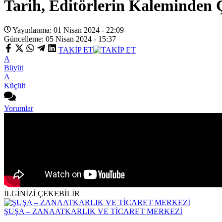
Tarih, Editörlerin Kaleminden 
Yayınlanma: 01 Nisan 2024 - 22:09
Güncelleme: 05 Nisan 2024 - 15:37
TAKİP ET
A
Büyüt
A
Küçült
Yorumlar
İLGİNİZİ ÇEKEBİLİR
ŞUŞA – ZANAATKARLIK VE TİCARET MERKEZİ