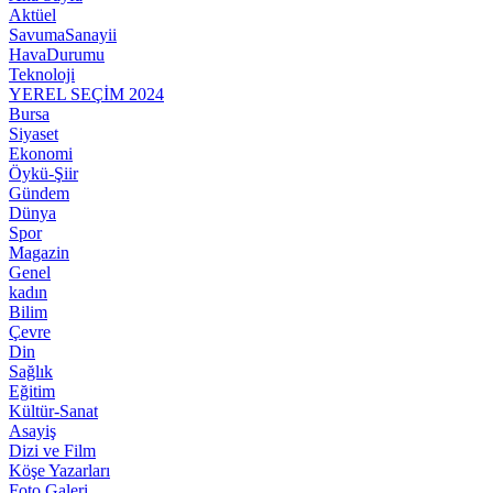
Aktüel
SavumaSanayii
HavaDurumu
Teknoloji
YEREL SEÇİM 2024
Bursa
Siyaset
Ekonomi
Öykü-Şiir
Gündem
Dünya
Spor
Magazin
Genel
kadın
Bilim
Çevre
Din
Sağlık
Eğitim
Kültür-Sanat
Asayiş
Dizi ve Film
Köşe Yazarları
Foto Galeri