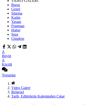
VİDEO GALERİ
Bursa
Genel
Sinema
Kadın
Yaşam
Fragman
Haber
Spor
Gündem
A
Büyüt
A
Küçült
Yorumlar
Video Galeri
Belgesel
Tarih, Editörlerin Kaleminden Çıkar