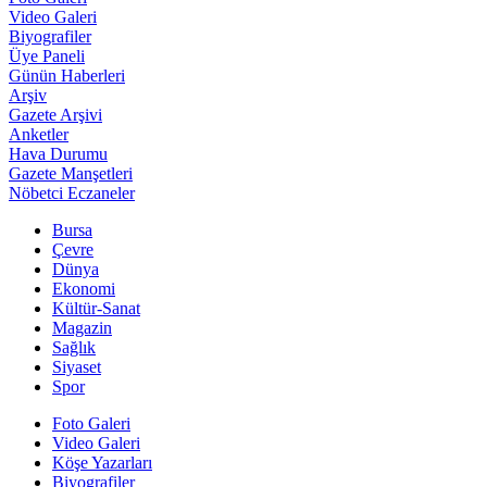
Video Galeri
Biyografiler
Üye Paneli
Günün Haberleri
Arşiv
Gazete Arşivi
Anketler
Hava Durumu
Gazete Manşetleri
Nöbetci Eczaneler
Bursa
Çevre
Dünya
Ekonomi
Kültür-Sanat
Magazin
Sağlık
Siyaset
Spor
Foto Galeri
Video Galeri
Köşe Yazarları
Biyografiler