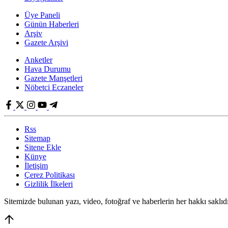
Üye Paneli
Günün Haberleri
Arşiv
Gazete Arşivi
Anketler
Hava Durumu
Gazete Manşetleri
Nöbetci Eczaneler
Rss
Sitemap
Sitene Ekle
Künye
İletişim
Çerez Politikası
Gizlilik İlkeleri
Sitemizde bulunan yazı, video, fotoğraf ve haberlerin her hakkı saklıd