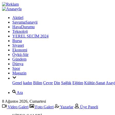
Aktüel
SavumaSanayii
HavaDurumu
Teknoloji
YEREL SEÇİM 2024
Bursa
Siyaset
Ekonomi
Öykü-Şiir
Gündem
Dünya
Spor
Magazin
Genel
kadın
Bilim
Çevre
Din
Sağlık
Eğitim
Kültür-Sanat
Asayi
Ara
8 Ağustos 2026, Cumartesi
Video Galeri
Foto Galeri
Yazarlar
Üye Paneli