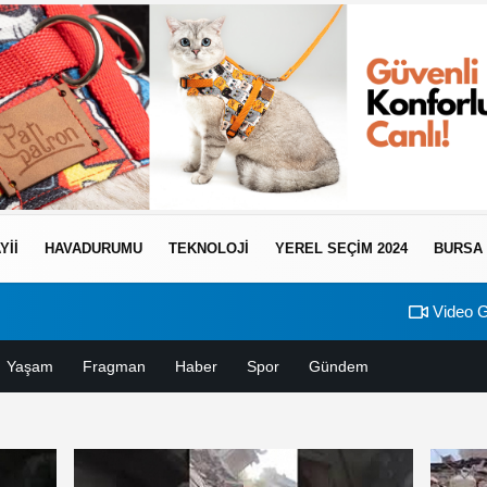
YII
HAVADURUMU
TEKNOLOJI
YEREL SEÇİM 2024
BURSA
Video G
Yaşam
Fragman
Haber
Spor
Gündem