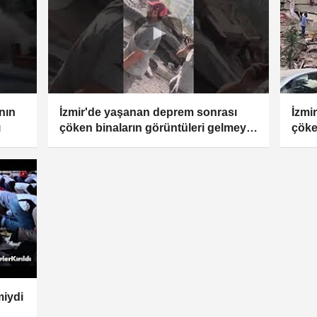
nın
İzmir'de yaşanan deprem sonrası
İzmi
ı
çöken binaların görüntüleri gelmeye
çöke
devam ediyor
iydi