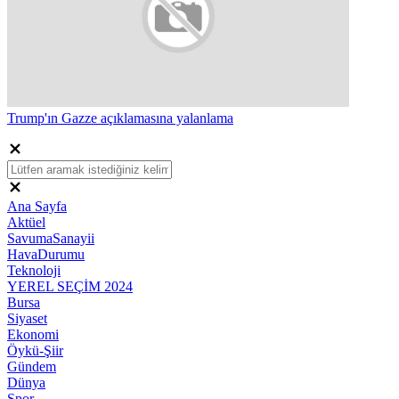
Trump'ın Gazze açıklamasına yalanlama
Ana Sayfa
Aktüel
SavumaSanayii
HavaDurumu
Teknoloji
YEREL SEÇİM 2024
Bursa
Siyaset
Ekonomi
Öykü-Şiir
Gündem
Dünya
Spor