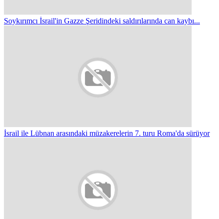
Soykırımcı İsrail'in Gazze Şeridindeki saldırılarında can kaybı...
İsrail ile Lübnan arasındaki müzakerelerin 7. turu Roma'da sürüyor