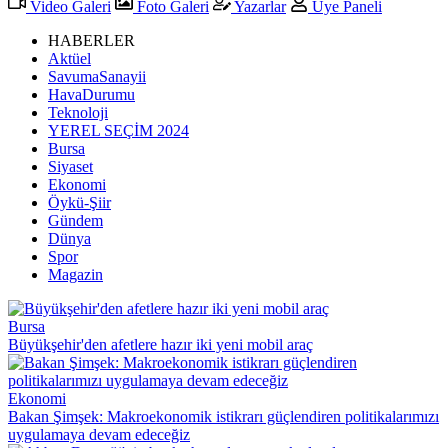
Video Galeri
Foto Galeri
Yazarlar
Üye Paneli
HABERLER
Aktüel
SavumaSanayii
HavaDurumu
Teknoloji
YEREL SEÇİM 2024
Bursa
Siyaset
Ekonomi
Öykü-Şiir
Gündem
Dünya
Spor
Magazin
Bursa
Büyükşehir'den afetlere hazır iki yeni mobil araç
Ekonomi
Bakan Şimşek: Makroekonomik istikrarı güçlendiren politikalarımızı
uygulamaya devam edeceğiz