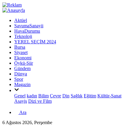
Aktüel
SavumaSanayii
HavaDurumu
Teknoloji
YEREL SEÇİM 2024
Bursa
Siyaset
Ekonomi
Öykü-Şiir
Gündem
Dünya
Spor
Magazin
Genel
kadın
Bilim
Çevre
Din
Sağlık
Eğitim
Kültür-Sanat
Asayiş
Dizi ve Film
Ara
6 Ağustos 2026, Perşembe