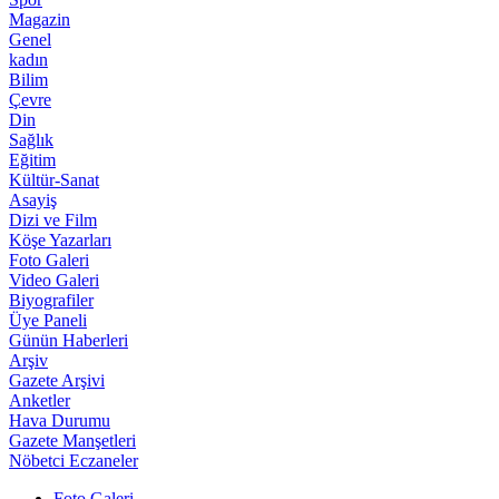
Magazin
Genel
kadın
Bilim
Çevre
Din
Sağlık
Eğitim
Kültür-Sanat
Asayiş
Dizi ve Film
Köşe Yazarları
Foto Galeri
Video Galeri
Biyografiler
Üye Paneli
Günün Haberleri
Arşiv
Gazete Arşivi
Anketler
Hava Durumu
Gazete Manşetleri
Nöbetci Eczaneler
Foto Galeri