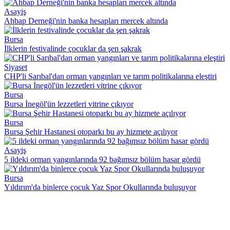
Asayiş
Ahbap Derneği'nin banka hesapları mercek altında
Bursa
İlklerin festivalinde çocuklar da şen şakrak
Siyaset
CHP'li Sarıbal'dan orman yangınları ve tarım politikalarına eleştiri
Bursa
Bursa İnegöl'ün lezzetleri vitrine çıkıyor
Bursa
Bursa Şehir Hastanesi otoparkı bu ay hizmete açılıyor
Asayiş
5 ildeki orman yangınlarında 92 bağımsız bölüm hasar gördü
Bursa
Yıldırım'da binlerce çocuk Yaz Spor Okullarında buluşuyor