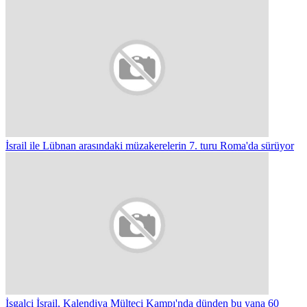
İsrail ile Lübnan arasındaki müzakerelerin 7. turu Roma'da sürüyor
İşgalci İsrail, Kalendiya Mülteci Kampı'nda dünden bu yana 60