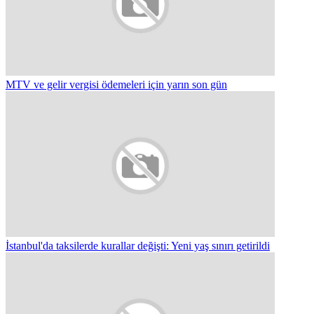
MTV ve gelir vergisi ödemeleri için yarın son gün
İstanbul'da taksilerde kurallar değişti: Yeni yaş sınırı getirildi