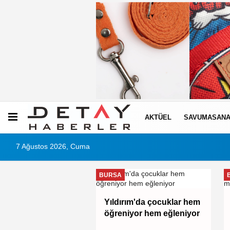
AKTÜEL
SAVUMASANA
7 Ağustos 2026, Cuma
I
BURSA
AD: Ormanları
Yıldırım'da çocuklar hem
ak, üretim gücünü
öğreniyor hem eğleniyor
aktır