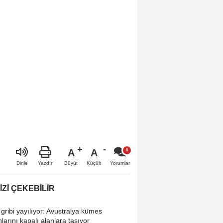
A
A
Büyüt
Küçült
Dinle
Yazdır
Yorumlar
IZI ÇEKEBILIR