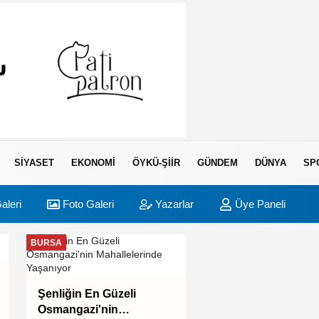
SIYASET
EKONOMI
ÖYKÜ-ŞIIR
GÜNDEM
DÜNYA
SP
aleri
Foto Galeri
Yazarlar
Üye Paneli
BURSA
BURSA
Bursa Büyükşehir'
Şenliğin En Güzeli
İnegöl'e ulaşım ha
Osmangazi'nin