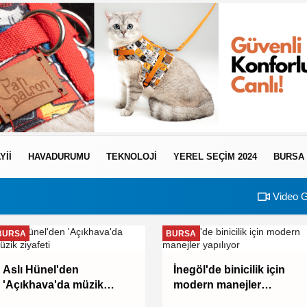
YII
HAVADURUMU
TEKNOLOJI
YEREL SEÇİM 2024
BURSA
Video G
BURSA
BURSA
Aslı Hünel'den
İnegöl'de binicilik için
'Açıkhava'da müzik
modern manejler
ziyafeti
yapılıyor