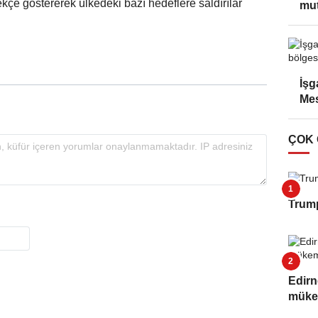
rekçe göstererek ülkedeki bazı hedeflere saldırılar
mut
İşga
Mes
ÇOK
Trump
Edirn
müke