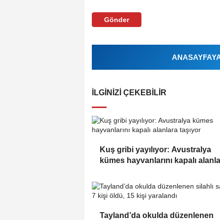
Gönder
ANASAYFAYA 
İLGINIZI ÇEKEBILIR
Kuş gribi yayılıyor: Avustralya
kümes hayvanlarını kapalı alanl
taşıyor
Tayland’da okulda düzenlenen