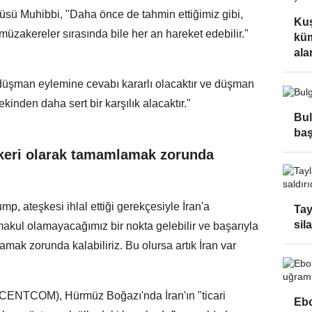
üsü Muhibbi, "Daha önce de tahmin ettiğimiz gibi,
Kuş
üzakereler sırasında bile her an hareket edebilir."
küm
alan
 düşman eylemine cevabı kararlı olacaktır ve düşman
kinden daha sert bir karşılık alacaktır."
Bul
baş
skeri olarak tamamlamak zorunda
 ateşkesi ihlal ettiği gerekçesiyle İran'a
Tay
sila
k makul olamayacağımız bir nokta gelebilir ve başarıyla
amak zorunda kalabiliriz. Bu olursa artık İran var
CENTCOM), Hürmüz Boğazı'nda İran'ın "ticari
Ebo