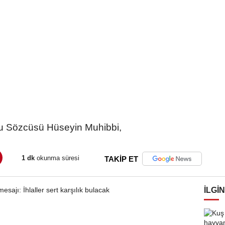
su Sözcüsü Hüseyin Muhibbi,
1 dk
okunma süresi
TAKİP ET
İLGIN