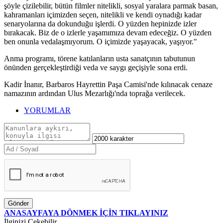
şöyle çizilebilir, bütün filmler nitelikli, sosyal yaralara parmak basan,
kahramanları içimizden seçen, nitelikli ve kendi oynadığı kadar
senaryolarına da dokunduğu işlerdi. O yüzden hepinizde izler
bırakacak. Biz de o izlerle yaşamımıza devam edeceğiz. O yüzden
ben onunla vedalaşmıyorum. O içimizde yaşayacak, yaşıyor."
Anma programı, törene katılanların usta sanatçının tabutunun
önünden gerçekleştirdiği veda ve saygı geçişiyle sona erdi.
Kadir İnanır, Barbaros Hayrettin Paşa Camisi'nde kılınacak cenaze
namazının ardından Ulus Mezarlığı'nda toprağa verilecek.
YORUMLAR
Gönder
ANASAYFAYA DÖNMEK İÇİN TIKLAYINIZ
İlginizi Çekebilir