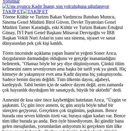
Yorumlar
TAKİP ET
Törene Kültür ve Turizm Bakan Yardımcısı Batuhan Mumcu,
Sinema Genel Müdürü Birol Güven, Devlet Tiyatroları Genel
Müdürü Tamer Karadağlı, eski Kültür ve Turizm Bakanı Ertuğrul
Günay, İYİ Parti Genel Başkanı Müsavat Dervişoğlu ve İBB
Başkan Vekili Nuri Aslan'ın yanı sıra sinema, siyaset ve sanat
dünyasından pek çok kişi katıldı.
Tören öncesinde açıklama yapan İnanır'ın yeğeni Soner Arıca,
duygularının darmadağın olduğunu ve gerçeğe inanamadığını
belirterek, "Olamaz böyle bir şey diye düşünüyorum. Çünkü ölüm
kelimesini zaten sevmiyorum ama başka bir tarifi yok ya şimdi. Hiç
kimseye de yakışmıyor evet ama Kadir dayıma hiç yakışmıyordu.
Sadece benim dayım değildi. Tüm ülkenin dayısı, ağabeyi,
kardeşiydi. Tabii benim için de sadece dayım değil, aynı zamanda
çok hayranlık duyduğum bir sanatçıydı, büyük bir aktördü" dedi.
Annesini de kısa süre önce kaybettiğini hatırlatan Arıca, "Üzgün ve
şaşkınım. Üç gün önce annem, üç gün arayla böyle tuhaf bir
süreçten geçiyoruz. Gerçekten çok üzgünüm, şaşkınım. Bence
burada onu seven kitlenin özeti var, buraya sığan kadarı var. Bence
tüm ülke burada şu anda. Ben öyle hissediyorum. İki gündür bana
gelen mesajlardan, yorumlardan anlıyorum ki gerçekten tüm ülke