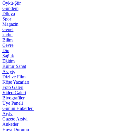
Öykü-Şiir
Gündem
Dünya
Spor
Magazin
Genel
kadın
Bilim
Çevre
Din
Sağlık
Eğitim
Kültür-Sanat
Asayiş
Dizi ve Film
Köşe Yazarları
Foto Galeri
Video Galeri
Biyografiler
Üye Paneli
Günün Haberleri
Arşiv
Gazete Arşivi
Anketler
Hava Durumu