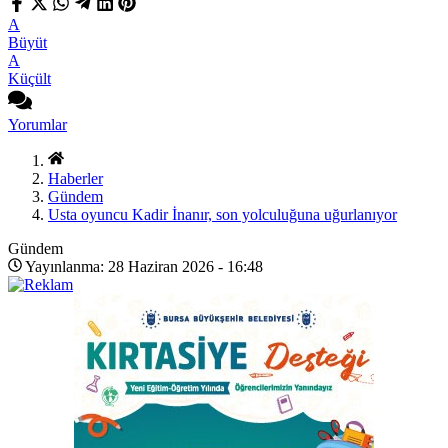
A
Büyüt
A
Küçült
Yorumlar
Haberler
Gündem
Usta oyuncu Kadir İnanır, son yolculuğuna uğurlanıyor
Gündem
Yayınlanma: 28 Haziran 2026 - 16:48