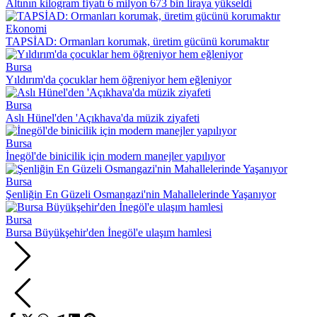
Altının kilogram fiyatı 6 milyon 673 bin liraya yükseldi
Ekonomi
TAPSİAD: Ormanları korumak, üretim gücünü korumaktır
Bursa
Yıldırım'da çocuklar hem öğreniyor hem eğleniyor
Bursa
Aslı Hünel'den 'Açıkhava'da müzik ziyafeti
Bursa
İnegöl'de binicilik için modern manejler yapılıyor
Bursa
Şenliğin En Güzeli Osmangazi'nin Mahallelerinde Yaşanıyor
Bursa
Bursa Büyükşehir'den İnegöl'e ulaşım hamlesi