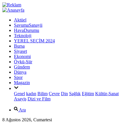
Aktüel
SavumaSanayii
HavaDurumu
Teknoloji
YEREL SEÇİM 2024
Bursa
Siyaset
Ekonomi
Öykü-Şiir
Gündem
Dünya
Spor
Magazin
Genel
kadın
Bilim
Çevre
Din
Sağlık
Eğitim
Kültür-Sanat
Asayiş
Dizi ve Film
Ara
8 Ağustos 2026, Cumartesi