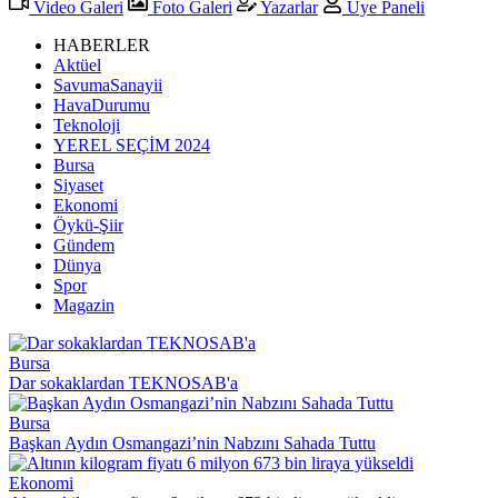
Video Galeri
Foto Galeri
Yazarlar
Üye Paneli
HABERLER
Aktüel
SavumaSanayii
HavaDurumu
Teknoloji
YEREL SEÇİM 2024
Bursa
Siyaset
Ekonomi
Öykü-Şiir
Gündem
Dünya
Spor
Magazin
Bursa
Dar sokaklardan TEKNOSAB'a
Bursa
Başkan Aydın Osmangazi’nin Nabzını Sahada Tuttu
Ekonomi