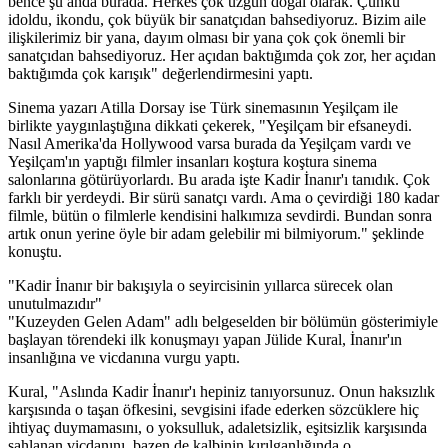
bence şu anda burada. Herkes çok üzgün doğal olarak. Çünkü
idoldu, ikondu, çok büyük bir sanatçıdan bahsediyoruz. Bizim aile
ilişkilerimiz bir yana, dayım olması bir yana çok çok önemli bir
sanatçıdan bahsediyoruz. Her açıdan baktığımda çok zor, her açıdan
baktığımda çok karışık" değerlendirmesini yaptı.
Sinema yazarı Atilla Dorsay ise Türk sinemasının Yeşilçam ile
birlikte yaygınlaştığına dikkati çekerek, "Yeşilçam bir efsaneydi.
Nasıl Amerika'da Hollywood varsa burada da Yeşilçam vardı ve
Yeşilçam'ın yaptığı filmler insanları koştura koştura sinema
salonlarına götürüyorlardı. Bu arada işte Kadir İnanır'ı tanıdık. Çok
farklı bir yerdeydi. Bir sürü sanatçı vardı. Ama o çevirdiği 180 kadar
filmle, bütün o filmlerle kendisini halkımıza sevdirdi. Bundan sonra
artık onun yerine öyle bir adam gelebilir mi bilmiyorum." şeklinde
konuştu.
"Kadir İnanır bir bakışıyla o seyircisinin yıllarca sürecek olan
unutulmazıdır"
"Kuzeyden Gelen Adam" adlı belgeselden bir bölümün gösterimiyle
başlayan törendeki ilk konuşmayı yapan Jülide Kural, İnanır'ın
insanlığına ve vicdanına vurgu yaptı.
Kural, "Aslında Kadir İnanır'ı hepiniz tanıyorsunuz. Onun haksızlık
karşısında o taşan öfkesini, sevgisini ifade ederken sözcüklere hiç
ihtiyaç duymamasını, o yoksulluk, adaletsizlik, eşitsizlik karşısında
şahlanan vicdanını, bazen de kalbinin kırılganlığında o