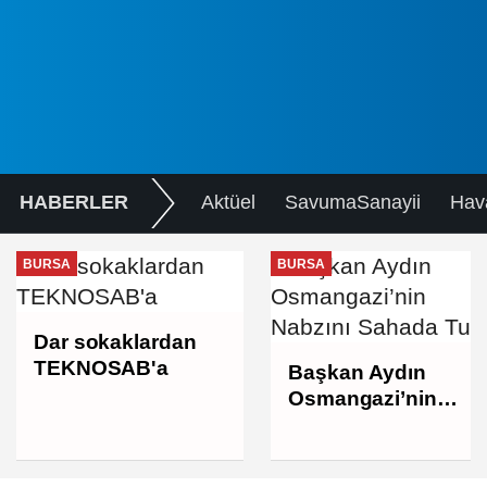
HABERLER
Aktüel
SavumaSanayii
Hav
BURSA
BURSA
Dar sokaklardan
TEKNOSAB'a
Başkan Aydın
Osmangazi’nin
Nabzını Sahada
Tuttu