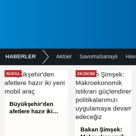
HABERLER
Aktüel
SavumaSanayii
Hav
BURSA
EKONOMI
Büyükşehir'den
afetlere hazır iki
yeni mobil araç
Bakan Şimşek: