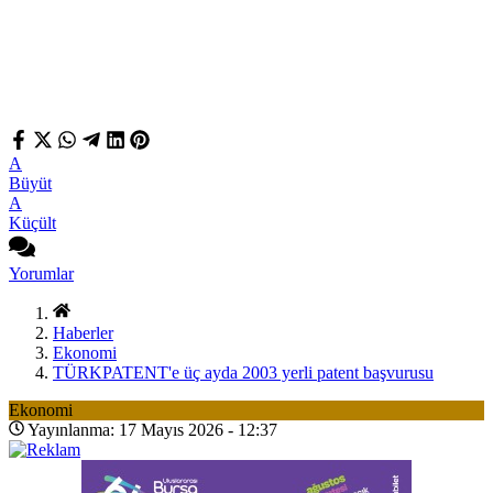
A
Büyüt
A
Küçült
Yorumlar
Haberler
Ekonomi
TÜRKPATENT'e üç ayda 2003 yerli patent başvurusu
Ekonomi
Yayınlanma: 17 Mayıs 2026 - 12:37