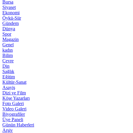
Bursa
Siyaset
Ekonomi
Öykü-Şiir
Gündem
Dünya
Spor
Magazin
Genel
kadın
Bilim
Çevre
Din
Sağlık
Eğitim
Kültür-Sanat
Asayiş
Dizi ve Film
Köşe Yazarları
Foto Galeri
Video Galeri
Biyografiler
Üye Paneli
Günün Haberleri
Arşiv