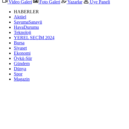
Video Galeri
Foto Galeri
Yazarlar
Üye Paneli
HABERLER
Aktüel
SavumaSanayii
HavaDurumu
Teknoloji
YEREL SEÇİM 2024
Bursa
Siyaset
Ekonomi
Öykü-Şiir
Gündem
Dünya
Spor
Magazin