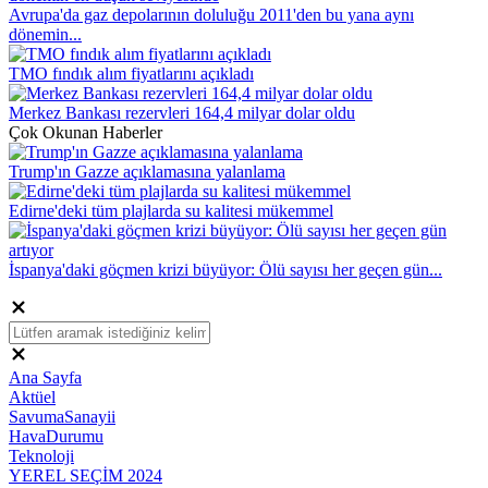
Avrupa'da gaz depolarının doluluğu 2011'den bu yana aynı
dönemin...
TMO fındık alım fiyatlarını açıkladı
Merkez Bankası rezervleri 164,4 milyar dolar oldu
Çok Okunan Haberler
Trump'ın Gazze açıklamasına yalanlama
Edirne'deki tüm plajlarda su kalitesi mükemmel
İspanya'daki göçmen krizi büyüyor: Ölü sayısı her geçen gün...
Ana Sayfa
Aktüel
SavumaSanayii
HavaDurumu
Teknoloji
YEREL SEÇİM 2024