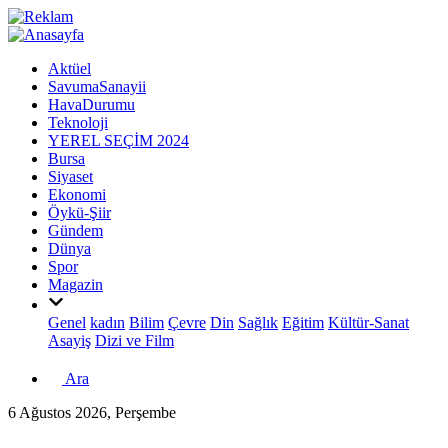
Aktüel
SavumaSanayii
HavaDurumu
Teknoloji
YEREL SEÇİM 2024
Bursa
Siyaset
Ekonomi
Öykü-Şiir
Gündem
Dünya
Spor
Magazin
Genel
kadın
Bilim
Çevre
Din
Sağlık
Eğitim
Kültür-Sanat
Asayiş
Dizi ve Film
Ara
6 Ağustos 2026, Perşembe