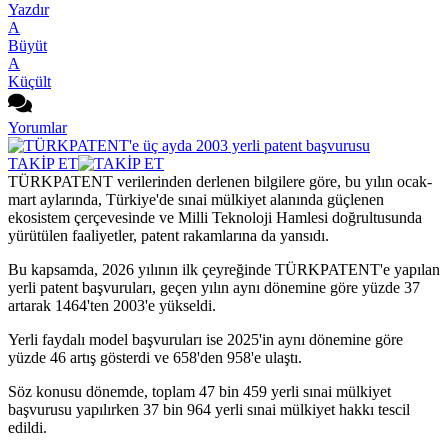
Yazdır
A
Büyüt
A
Küçült
Yorumlar
TAKİP ET
TÜRKPATENT verilerinden derlenen bilgilere göre, bu yılın ocak-
mart aylarında, Türkiye'de sınai mülkiyet alanında güçlenen
ekosistem çerçevesinde ve Milli Teknoloji Hamlesi doğrultusunda
yürütülen faaliyetler, patent rakamlarına da yansıdı.
Bu kapsamda, 2026 yılının ilk çeyreğinde TÜRKPATENT'e yapılan
yerli patent başvuruları, geçen yılın aynı dönemine göre yüzde 37
artarak 1464'ten 2003'e yükseldi.
Yerli faydalı model başvuruları ise 2025'in aynı dönemine göre
yüzde 46 artış gösterdi ve 658'den 958'e ulaştı.
Söz konusu dönemde, toplam 47 bin 459 yerli sınai mülkiyet
başvurusu yapılırken 37 bin 964 yerli sınai mülkiyet hakkı tescil
edildi.