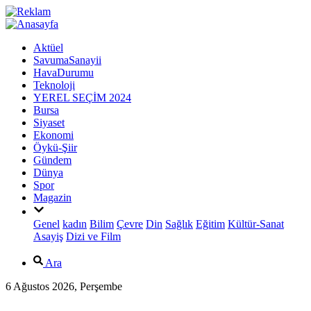
Aktüel
SavumaSanayii
HavaDurumu
Teknoloji
YEREL SEÇİM 2024
Bursa
Siyaset
Ekonomi
Öykü-Şiir
Gündem
Dünya
Spor
Magazin
Genel
kadın
Bilim
Çevre
Din
Sağlık
Eğitim
Kültür-Sanat
Asayiş
Dizi ve Film
Ara
6 Ağustos 2026, Perşembe