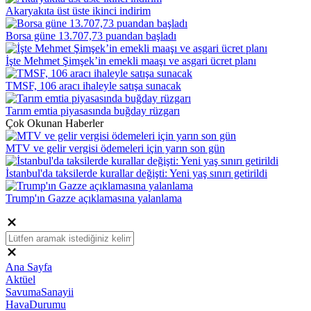
Akaryakıta üst üste ikinci indirim
Borsa güne 13.707,73 puandan başladı
İşte Mehmet Şimşek’in emekli maaşı ve asgari ücret planı
TMSF, 106 aracı ihaleyle satışa sunacak
Tarım emtia piyasasında buğday rüzgarı
Çok Okunan Haberler
MTV ve gelir vergisi ödemeleri için yarın son gün
İstanbul'da taksilerde kurallar değişti: Yeni yaş sınırı getirildi
Trump'ın Gazze açıklamasına yalanlama
Ana Sayfa
Aktüel
SavumaSanayii
HavaDurumu