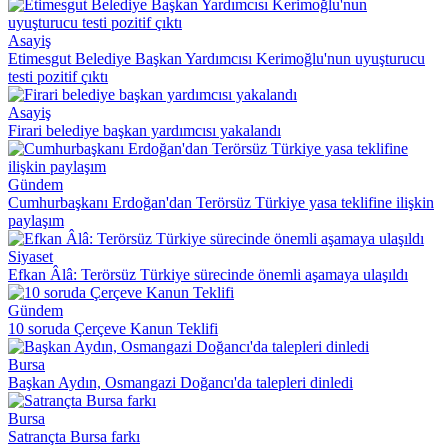
Asayiş
Etimesgut Belediye Başkan Yardımcısı Kerimoğlu'nun uyuşturucu
testi pozitif çıktı
Asayiş
Firari belediye başkan yardımcısı yakalandı
Gündem
Cumhurbaşkanı Erdoğan'dan Terörsüz Türkiye yasa teklifine ilişkin
paylaşım
Siyaset
Efkan Âlâ: Terörsüz Türkiye sürecinde önemli aşamaya ulaşıldı
Gündem
10 soruda Çerçeve Kanun Teklifi
Bursa
Başkan Aydın, Osmangazi Doğancı'da talepleri dinledi
Bursa
Satrançta Bursa farkı