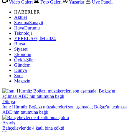
Video Galeri
Foto Galeri
Yazarlar
Üye Paneli
HABERLER
Aktüel
SavumaSanayii
HavaDurumu
Teknoloji
YEREL SEÇİM 2024
Bursa
Siyaset
Ekonomi
Öykü-Şiir
Gündem
Dünya
Spor
Magazin
Dünya
İran: Hürmüz Boğazı müzakereleri son aşamada, Boğaz'ın açılması
ABD'nin tutumuna bağlı
Asayiş
Bahçelievler'de 4 katlı bina çöktü