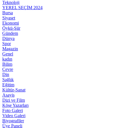
Teknoloji
YEREL SEÇİM 2024
Bursa
Siyaset
Ekonomi
Öykü-Şiir
Gündem
Dünya
Spor
Magazin
Genel
kadın
Bilim
Çevre
Din
Sağlık
Eğitim
Kültür-Sanat
Asayiş
Dizi ve Film
Köşe Yazarları
Foto Galeri
Video Galeri
Biyografiler
Üye Paneli