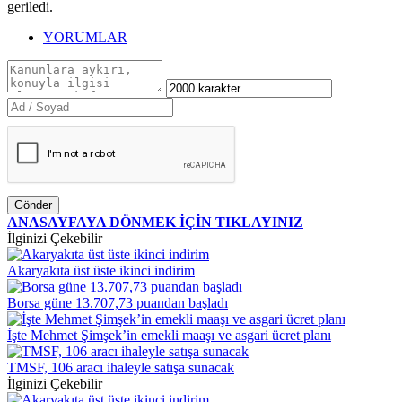
geriledi.
YORUMLAR
Gönder
ANASAYFAYA DÖNMEK İÇİN TIKLAYINIZ
İlginizi Çekebilir
Akaryakıta üst üste ikinci indirim
Borsa güne 13.707,73 puandan başladı
İşte Mehmet Şimşek’in emekli maaşı ve asgari ücret planı
TMSF, 106 aracı ihaleyle satışa sunacak
İlginizi Çekebilir