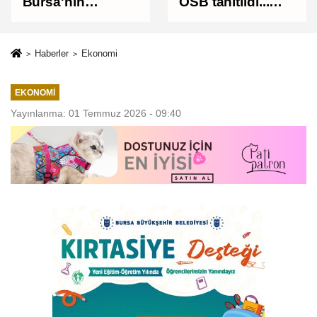
Bursa'nın
OSB tanıtıldı...
geleceğini
Bursa'nın
bütüncül
kalkınma
anlayışla
yolculuğunda
Haberler
Ekonomi
planlıyoruz
yeni dönem
EKONOMI
Yayınlanma: 01 Temmuz 2026 - 09:40